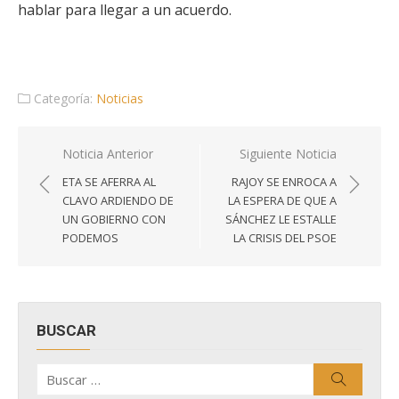
hablar para llegar a un acuerdo.
Categoría:
Noticias
Navegación
Noticia Anterior
Siguiente Noticia
de
ETA SE AFERRA AL
RAJOY SE ENROCA A
entradas
CLAVO ARDIENDO DE
LA ESPERA DE QUE A
UN GOBIERNO CON
SÁNCHEZ LE ESTALLE
PODEMOS
LA CRISIS DEL PSOE
BUSCAR
Buscar
Buscar
por: