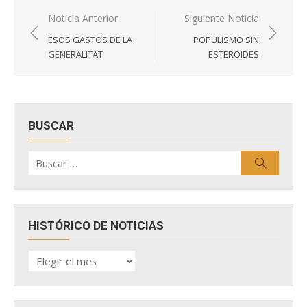
Navegación
Noticia Anterior
Siguiente Noticia
de
ESOS GASTOS DE LA
POPULISMO SIN
entradas
GENERALITAT
ESTEROIDES
BUSCAR
Buscar
Buscar
por:
HISTÓRICO DE NOTICIAS
HISTÓRICO
DE
NOTICIAS