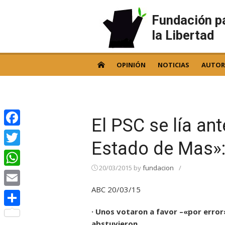
Skip
to
Fundación p
content
la Libertad
OPINIÓN
NOTICIAS
AUTOR
El PSC se lía ant
Facebook
Estado de Mas»: 
Twitter
20/03/2015
by
fundacion
/
WhatsApp
ABC 20/03/15
Email
· Unos votaron a favor –«por error
Compartir
abstuvieron