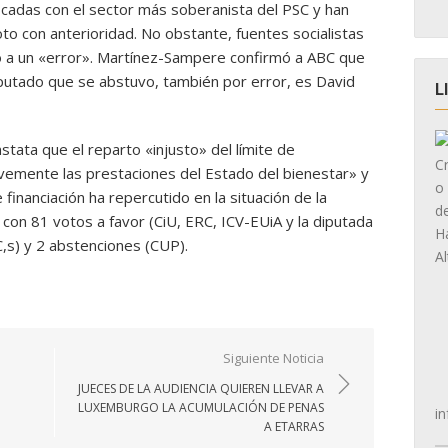
icadas con el sector más soberanista del PSC y han
oto con anterioridad. No obstante, fuentes socialistas
ió a un «error». Martínez-Sampere confirmó a ABC que
iputado que se abstuvo, también por error, es David
L
stata que el reparto «injusto» del límite de
avemente las prestaciones del Estado del bienestar» y
 financiación ha repercutido en la situación de la
con 81 votos a favor (CiU, ERC, ICV-EUiA y la diputada
C,s) y 2 abstenciones (CUP).
Siguiente Noticia
JUECES DE LA AUDIENCIA QUIEREN LLEVAR A
LUXEMBURGO LA ACUMULACIÓN DE PENAS
in
A ETARRAS