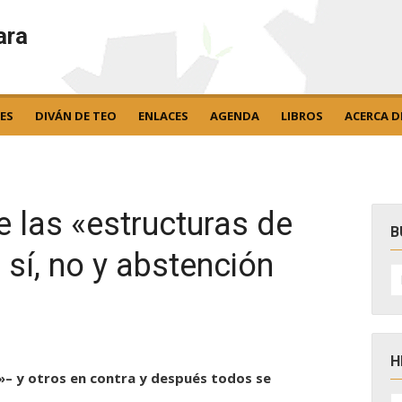
ara
ES
DIVÁN DE TEO
ENLACES
AGENDA
LIBROS
ACERCA D
e las «estructuras de
B
sí, no y abstención
B
po
H
»– y otros en contra y después todos se
H