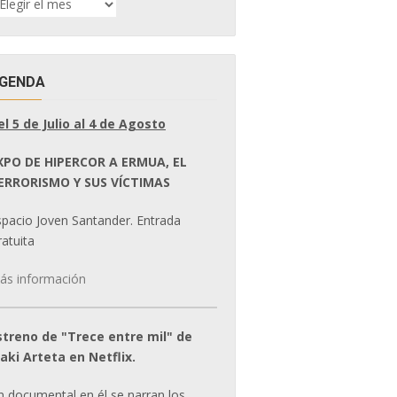
E
OTICIAS
GENDA
el 5 de Julio al 4 de Agosto
XPO DE HIPERCOR A ERMUA, EL
ERRORISMO Y SUS VÍCTIMAS
spacio Joven Santander. Entrada
atuita
ás información
streno de "Trece entre mil" de
ñaki Arteta en Netflix.
n documental en él se narran los