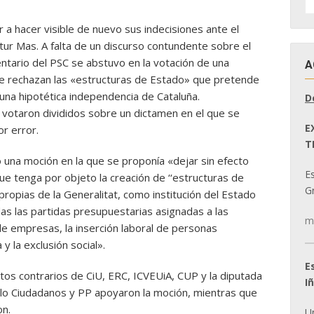
D
N
r a hacer visible de nuevo sus indecisiones ante el
tur Mas. A falta de un discurso contundente sobre el
ntario del PSC se abstuvo en la votación de una
A
se rechazan las «estructuras de Estado» que pretende
 una hipotética independencia de Cataluña.
D
 votaron divididos sobre un dictamen en el que se
E
or error.
T
 una moción en la que se proponía «dejar sin efecto
E
que tenga por objeto la creación de ‘‘estructuras de
Gr
propias de la Generalitat, como institución del Estado
as las partidas presupuestarias asignadas a las
m
 de empresas, la inserción laboral de personas
 y la exclusión social».
E
otos contrarios de CiU, ERC, ICVEUiA, CUP y la diputada
I
 Solo Ciudadanos y PP apoyaron la moción, mientras que
on.
U