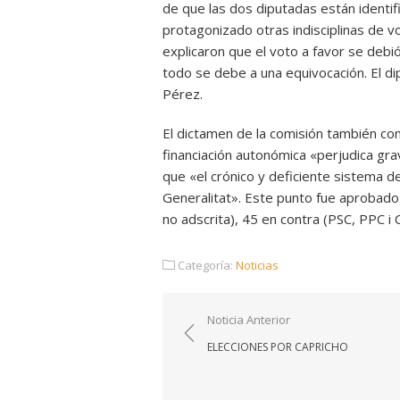
de que las dos diputadas están identif
protagonizado otras indisciplinas de v
explicaron que el voto a favor se deb
todo se debe a una equivocación. El d
Pérez.
El dictamen de la comisión también con
financiación autonómica «perjudica gr
que «el crónico y deficiente sistema de
Generalitat». Este punto fue aprobado 
no adscrita), 45 en contra (PSC, PPC i 
Categoría:
Noticias
Navegación
Noticia Anterior
de
ELECCIONES POR CAPRICHO
entradas