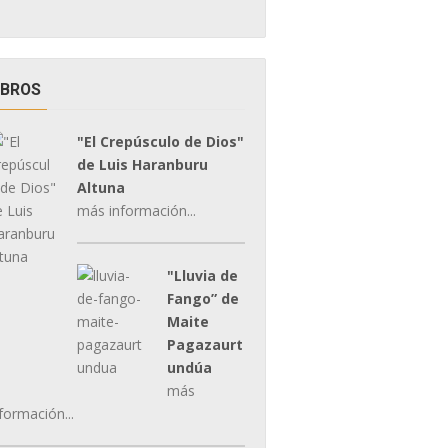
IBROS
"El Crepúsculo de Dios"
de Luis Haranburu
Altuna
más información...
"Lluvia de
Fango” de
Maite
Pagazaurt
undúa
más
formación...