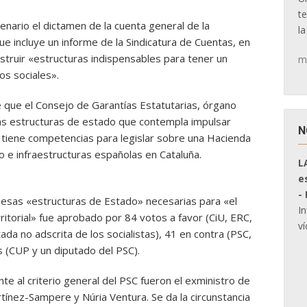
t
enario el dictamen de la cuenta general de la
la
e incluye un informe de la Sindicatura de Cuentas, en
struir «estructuras indispensables para tener un
m
os sociales».
e que el Consejo de Garantías Estatutarias, órgano
 las estructuras de estado que contempla impulsar
N
 tiene competencias para legislar sobre una Hacienda
io e infraestructuras españolas en Cataluña.
L
e
-
a esas «estructuras de Estado» necesarias para «el
I
rritorial» fue aprobado por 84 votos a favor (CiU, ERC,
ví
ada no adscrita de los socialistas), 41 en contra (PSC,
 (CUP y un diputado del PSC).
te al criterio general del PSC fueron el exministro de
tínez-Sampere y Núria Ventura. Se da la circunstancia