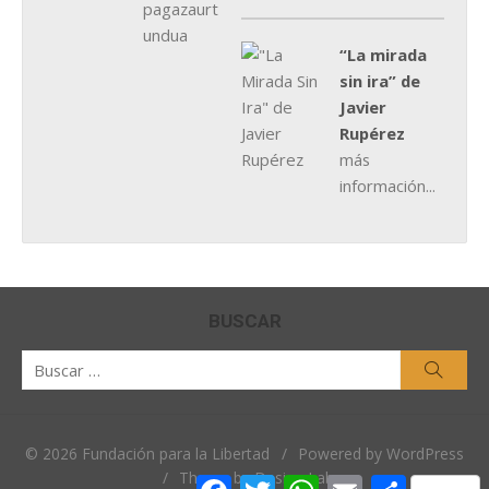
“La mirada
sin ira” de
Javier
Rupérez
más
información...
BUSCAR
Buscar
Busca
por:
© 2026 Fundación para la Libertad
/
Powered by WordPress
/
Theme by Design Lab
Facebook
Twitter
WhatsApp
Email
Comparti