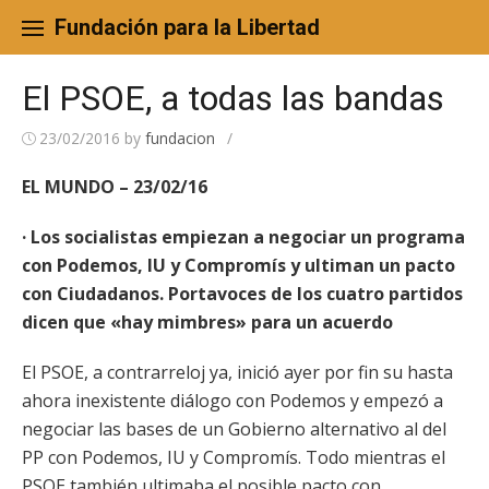
Skip
to
Fundación para la Libertad
content
El PSOE, a todas las bandas
23/02/2016
by
fundacion
/
EL MUNDO – 23/02/16
· Los socialistas empiezan a negociar un programa
con Podemos, IU y Compromís y ultiman un pacto
con Ciudadanos. Portavoces de los cuatro partidos
dicen que «hay mimbres» para un acuerdo
El PSOE, a contrarreloj ya, inició ayer por fin su hasta
ahora inexistente diálogo con Podemos y empezó a
negociar las bases de un Gobierno alternativo al del
PP con Podemos, IU y Compromís. Todo mientras el
PSOE también ultimaba el posible pacto con