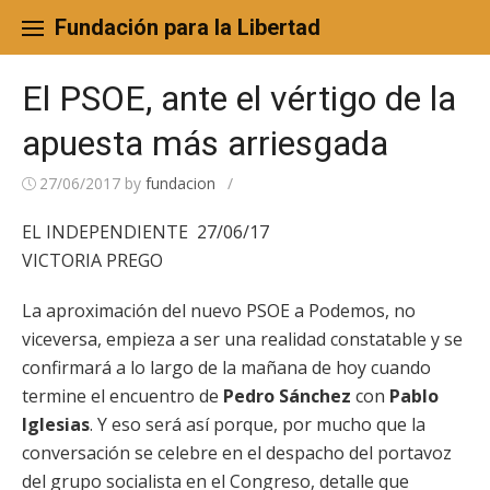
Skip
to
Fundación para la Libertad
content
El PSOE, ante el vértigo de la
apuesta más arriesgada
27/06/2017
by
fundacion
/
EL INDEPENDIENTE 27/06/17
VICTORIA PREGO
La aproximación del nuevo PSOE a Podemos, no
viceversa, empieza a ser una realidad constatable y se
confirmará a lo largo de la mañana de hoy cuando
termine el encuentro de
Pedro Sánchez
con
Pablo
Iglesias
. Y eso será así porque, por mucho que la
conversación se celebre en el despacho del portavoz
del grupo socialista en el Congreso, detalle que