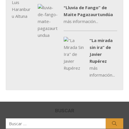
"Lluvia de Fango” de
Maite Pagazaurtundúa
más información...
“La mirada
sin ira” de
Javier
Rupérez
más
información...
BUSCAR
Buscar
Busca
por: