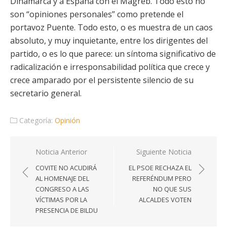
Dinamarca y a España con el Magreb. Todo esto no
son “opiniones personales” como pretende el
portavoz Puente. Todo esto, o es muestra de un caos
absoluto, y muy inquietante, entre los dirigentes del
partido, o es lo que parece: un síntoma significativo de
radicalización e irresponsabilidad política que crece y
crece amparado por el persistente silencio de su
secretario general.
Categoría:
Opinión
Navegación
Noticia Anterior
Siguiente Noticia
de
COVITE NO ACUDIRÁ
EL PSOE RECHAZA EL
entradas
AL HOMENAJE DEL
REFERÉNDUM PERO
CONGRESO A LAS
NO QUE SUS
VÍCTIMAS POR LA
ALCALDES VOTEN
PRESENCIA DE BILDU