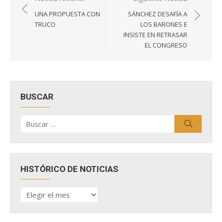
de
UNA PROPUESTA CON
SÁNCHEZ DESAFÍA A
entradas
TRUCO
LOS BARONES E
INSISTE EN RETRASAR
EL CONGRESO
BUSCAR
Buscar
Buscar
por:
HISTÓRICO DE NOTICIAS
HISTÓRICO
DE
NOTICIAS