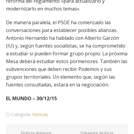
reforma del reglamento «para actualizarlo y
modernizarlo en muchos temas».
De manera paralela, el PSOE ha comenzado las
conversaciones para establecer posibles alianzas.
Antonio Hernando ha hablado con Alberto Garzón
(IU) y, según fuentes socialistas, se ha comprometido
a estudiar si pueden formar grupo propio. La próxima
Mesa deberá estudiar estos pormenores. También las
subvenciones que deben recibir Podemos y sus
grupos territoriales. Un elemento que, según las
fuentes consultadas, estará en la negociación.
EL MUNDO – 30/12/15
Categoría:
Noticias
Navegación
Noticia Anterior
Siguiente Noticia