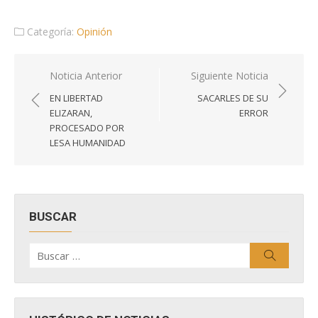
Categoría:
Opinión
Navegación
Noticia Anterior
Siguiente Noticia
de
EN LIBERTAD
SACARLES DE SU
entradas
ELIZARAN,
ERROR
PROCESADO POR
LESA HUMANIDAD
BUSCAR
Buscar
Buscar
por: