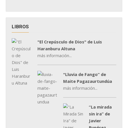
LIBROS
"El Crepúsculo de Dios" de Luis
Haranburu Altuna
más información...
"Lluvia de Fango” de
Maite Pagazaurtundúa
más información...
“La mirada
sin ira” de
Javier
Rupérez