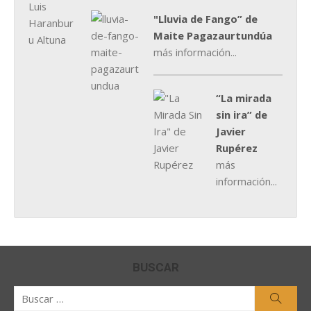
"Lluvia de Fango” de
Maite Pagazaurtundúa
más información...
“La mirada
sin ira” de
Javier
Rupérez
más
información...
BUSCAR
Buscar
Busca
por: