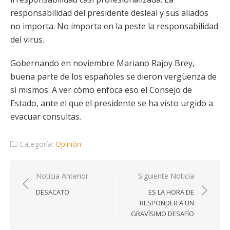
responsabilidad del presidente desleal y sus aliados
no importa. No importa en la peste la responsabilidad
del virus.
Gobernando en noviembre Mariano Rajoy Brey,
buena parte de los españoles se dieron vergüenza de
sí mismos. A ver cómo enfoca eso el Consejo de
Estado, ante el que el presidente se ha visto urgido a
evacuar consultas.
Categoría:
Opinión
Navegación
Noticia Anterior
Siguiente Noticia
de
DESACATO
ES LA HORA DE
entradas
RESPONDER A UN
GRAVÍSIMO DESAFÍO