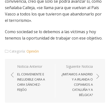
convivencia, creo que solo se podrá avanzar si, como
señalaba Calleja, «se llama para que vuelvan al País
Vasco a todos los que tuvieron que abandonarlo por
el terrorismo».
Como sociedad se lo debemos a las víctimas y hoy
tenemos la oportunidad de trabajar con ese objetivo.
Categoría:
Opinión
Navegación
Noticia Anterior
Siguiente Noticia
de
EL CONVENIENTE E
¿IMITAMOS A MADRID
entradas
INELUDIBLE CARA A
Y A IRLANDA O
CARA SÁNCHEZ-
COPIAMOS A
FEIJÓO
CATALUÑA Y A
BÉLGICA?