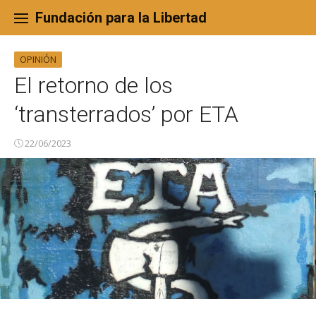
Skip
to
Fundación para la Libertad
content
OPINIÓN
El retorno de los
‘transterrados’ por ETA
22/06/2023