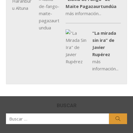
Maite Pagazaurtundúa
más información...
“La mirada
sin ira” de
Javier
Rupérez
más
información...
BUSCAR
Buscar
Busca
por: