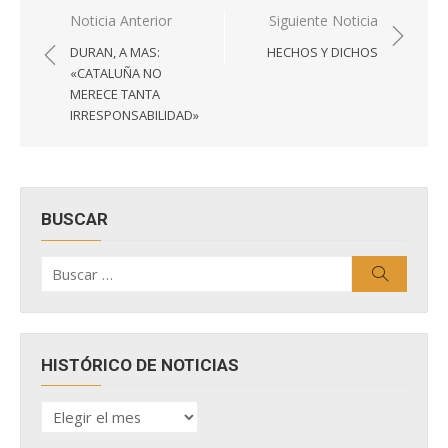
Navegación
Noticia Anterior
Siguiente Noticia
de
DURAN, A MAS:
HECHOS Y DICHOS
entradas
«CATALUÑA NO
MERECE TANTA
IRRESPONSABILIDAD»
BUSCAR
Buscar
Buscar
por:
HISTÓRICO DE NOTICIAS
HISTÓRICO
DE
NOTICIAS