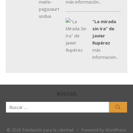
más información...
“La mirada
sin ira” de
Javier
Rupérez
más
información...
BUSCAR
Buscar
Busca
por:
© 2026 Fundación para la Libertad
/
Powered by WordPress