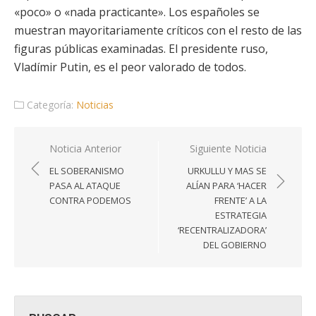
«poco» o «nada practicante». Los españoles se
muestran mayoritariamente críticos con el resto de las
figuras públicas examinadas. El presidente ruso,
Vladímir Putin, es el peor valorado de todos.
Categoría:
Noticias
Navegación
Noticia Anterior
Siguiente Noticia
de
EL SOBERANISMO
URKULLU Y MAS SE
entradas
PASA AL ATAQUE
ALÍAN PARA ‘HACER
CONTRA PODEMOS
FRENTE’ A LA
ESTRATEGIA
‘RECENTRALIZADORA’
DEL GOBIERNO