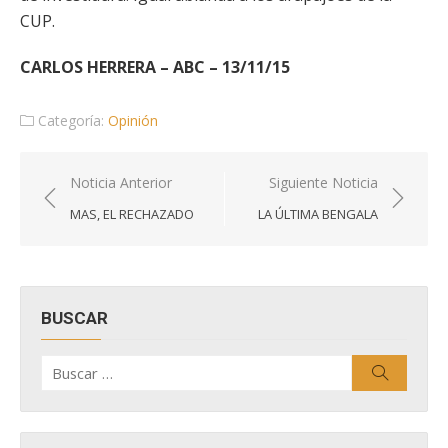
CUP.
CARLOS HERRERA – ABC – 13/11/15
Categoría:
Opinión
Navegación
Noticia Anterior
Siguiente Noticia
de
MAS, EL RECHAZADO
LA ÚLTIMA BENGALA
entradas
BUSCAR
Buscar
Buscar
por: