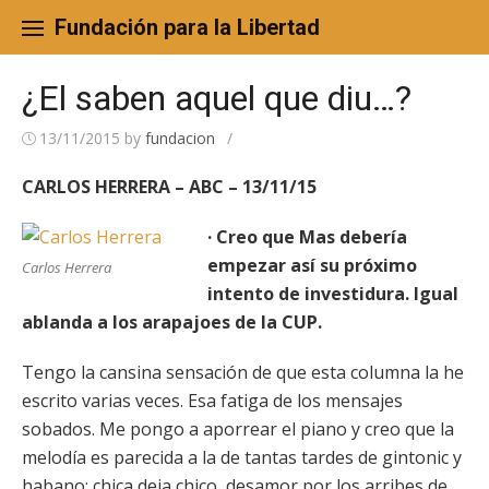
Skip
to
Fundación para la Libertad
content
¿El saben aquel que diu…?
13/11/2015
by
fundacion
/
CARLOS HERRERA – ABC – 13/11/15
· Creo que Mas debería
empezar así su próximo
Carlos Herrera
intento de investidura. Igual
ablanda a los arapajoes de la CUP.
Tengo la cansina sensación de que esta columna la he
escrito varias veces. Esa fatiga de los mensajes
sobados. Me pongo a aporrear el piano y creo que la
melodía es parecida a la de tantas tardes de gintonic y
habano: chica deja chico, desamor por los arribes de