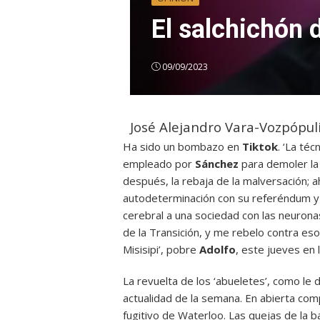
El salchichón 
09/09/2023
José Alejandro Vara-Vozpópul
Ha sido un bombazo en
Tiktok
. ‘La téc
empleado por
Sánchez
para demoler la 
después, la rebaja de la malversación; ah
autodeterminación con su referéndum y
cerebral a una sociedad con las neurona
de la Transición, y me rebelo contra eso,
Misisipi’, pobre
Adolfo
, este jueves en
La revuelta de los ‘abueletes’, como le 
actualidad de la semana. En abierta com
fugitivo de Waterloo. Las quejas de la 