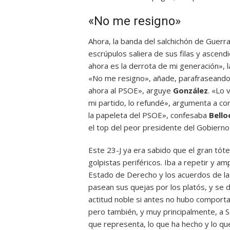
«No me resigno»
Ahora, la banda del salchichón de Guerr
escrúpulos saliera de sus filas y ascen
ahora es la derrota de mi generación», 
«No me resigno», añade, parafraseand
ahora al PSOE», arguye
González
. «Lo 
mi partido, lo refundé», argumenta a cor
la papeleta del PSOE», confesaba
Bello
el top del peor presidente del Gobierno 
Este 23-J ya era sabido que el gran tót
golpistas periféricos. Iba a repetir y amp
Estado de Derecho y los acuerdos de la 
pasean sus quejas por los platós, y se 
actitud noble si antes no hubo comporta
pero también, y muy principalmente, a Sá
que representa, lo que ha hecho y lo qu