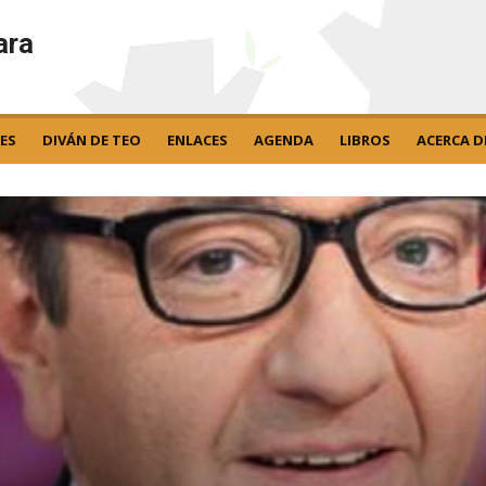
ara
ES
DIVÁN DE TEO
ENLACES
AGENDA
LIBROS
ACERCA D