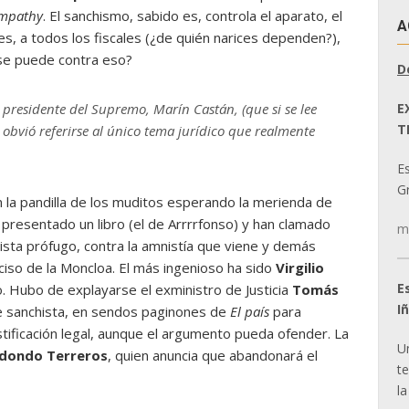
ympathy
. El sanchismo, sabido es, controla el aparato, el
A
ces, a todos los fiscales (¿de quién narices dependen?),
é se puede contra eso?
D
E
l presidente del Supremo, Marín Castán, (que si se lee
T
 obvió referirse al único tema jurídico que realmente
E
Gr
n la pandilla de los muditos esperando la merienda de
n presentado un libro (el de Arrrrfonso) y han clamado
m
lpista prófugo, contra la amnistía que viene y demás
ciso de la Moncloa. El más ingenioso ha sido
Virgilio
E
so. Hubo de explayarse el exministro de Justicia
Tomás
I
e sanchista, en sendos paginones de
El país
para
ustificación legal, aunque el argumento pueda ofender. La
U
dondo Terreros
, quien anuncia que abandonará el
t
la