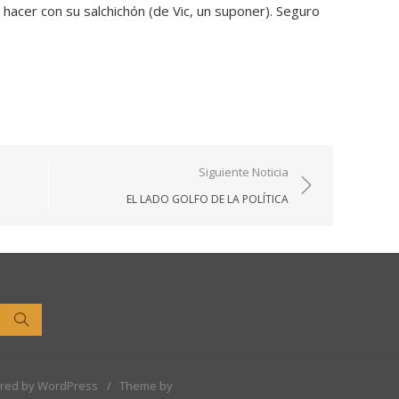
hacer con su salchichón (de Vic, un suponer). Seguro
Siguiente Noticia
EL LADO GOLFO DE LA POLÍTICA
Buscar
red by WordPress
/
Theme by