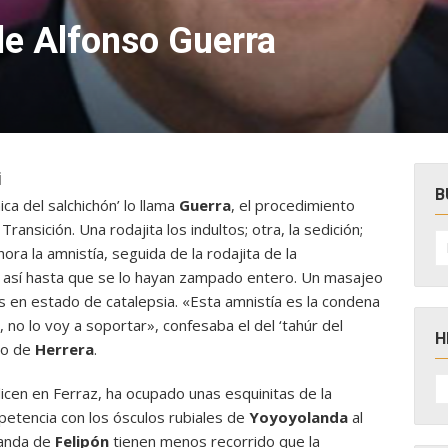
de Alfonso Guerra
i
B
nica del salchichón’ lo llama
Guerra
, el procedimiento
Transición. Una rodajita los indultos; otra, la sedición;
B
po
ora la amnistía, seguida de la rodajita de la
 así hasta que se lo hayan zampado entero. Un masajeo
s en estado de catalepsia. «Esta amnistía es la condena
 no lo voy a soportar», confesaba el del ‘tahúr del
H
 lo de
Herrera
.
H
dicen en Ferraz, ha ocupado unas esquinitas de la
D
N
petencia con los ósculos rubiales de
Yoyoyolanda
al
banda de
Felipón
tienen menos recorrido que la