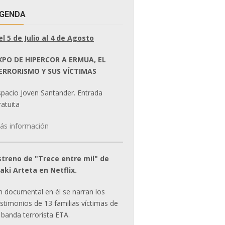
GENDA
el 5 de Julio al 4 de Agosto
XPO DE HIPERCOR A ERMUA, EL
ERRORISMO Y SUS VÍCTIMAS
spacio Joven Santander. Entrada
atuita
ás información
streno de "Trece entre mil" de
ñaki Arteta en Netflix.
n documental en él se narran los
estimonios de 13 familias víctimas de
 banda terrorista ETA.