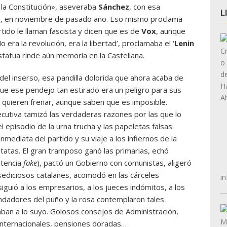
n la Constitución», aseveraba
Sánchez
, con esa
L
as, en noviembre de pasado año. Eso mismo proclama
rtido le llaman fascista y dicen que es de
Vox
, aunque
era la revolución, era la libertad’, proclamaba el ‘
Lenin
estatua rinde aún memoria en la Castellana.
del inserso, esa pandilla dolorida que ahora acaba de
ue ese pendejo tan estirado era un peligro para sus
o quieren frenar, aunque saben que es imposible.
ecutiva tamizó las verdaderas razones por las que lo
l episodio de la urna trucha y las papeletas falsas
mediata del partido y su viaje a los infiernos de la
patatas. El gran tramposo ganó las primarias, echó
ntencia
fake
), pactó un Gobierno con comunistas, aligeró
 sediciosos catalanes, acomodó en las cárceles
in
iguió a los empresarios, a los jueces indómitos, a los
ndadores del puño y la rosa contemplaron tales
staban a lo suyo. Golosos consejos de Administración,
internacionales, pensiones doradas…