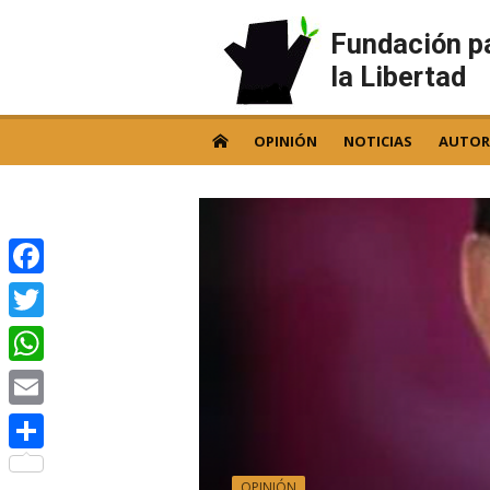
Skip
to
Fundación p
content
la Libertad
OPINIÓN
NOTICIAS
AUTOR
Facebook
Twitter
WhatsApp
Email
Compartir
OPINIÓN