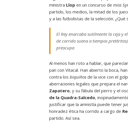
ministra
Llop
en un concurso de
miss S
partido, los medios, la mitad de los jue
y a las futbolistas de la selección. ¿Qu
El Rey enarcaba sutilmente la ceja y e
de corrido suena a tiempos pretéritos)
preocupa
Al menos han roto a hablar, que parecía
pan con Vitacal. Han abierto la boca, ha
contra los
biquiños
de la vice con el go
aberraciones legales que prepara el nar
Zapatero
, y su fábula del perro y el o
de la Quadra-Salcedo
, inopinadament
justificar que la amnistía puede tener j
honradez ética ha corrido a cargo de
Re
partido. Así sea.