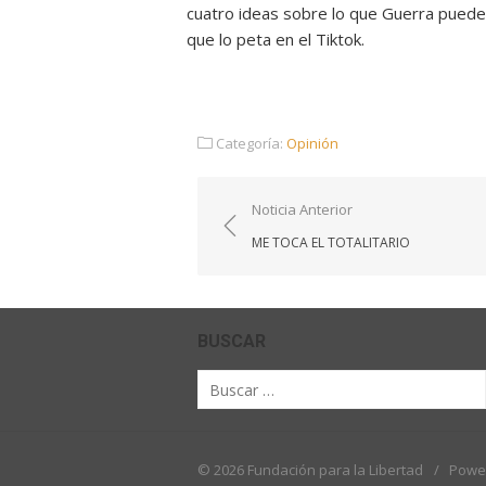
cuatro ideas sobre lo que Guerra puede 
que lo peta en el Tiktok.
Categoría:
Opinión
Navegación
Noticia Anterior
de
ME TOCA EL TOTALITARIO
entradas
BUSCAR
Buscar
por:
© 2026 Fundación para la Libertad
/
Powe