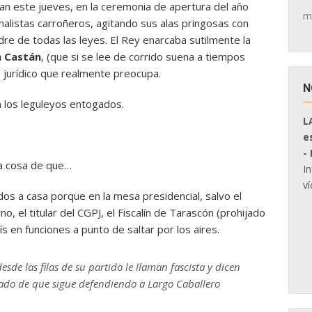
ban este jueves, en la ceremonia de apertura del año
m
nalistas carroñeros, agitando sus alas pringosas con
re de todas las leyes. El Rey enarcaba sutilmente la
n Castán
, (que si se lee de corrido suena a tiempos
a jurídico que realmente preocupa.
N
n los leguleyos entogados.
L
e
-
ra cosa de que…
I
ví
dos a casa porque en la mesa presidencial, salvo el
o, el titular del CGPJ, el Fiscalín de Tarascón (prohijado
s en funciones a punto de saltar por los aires.
de las filas de su partido le llaman fascista y dicen
rado de que sigue defendiendo a Largo Caballero