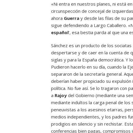
«Ni entra en nuestros planes, ni está e
circunspección de concejal de izquierd
ahora
Guerra
y desde las filas de su pa
sigue defendiendo a Largo Caballero. «No 
español
‘, esa bestia parda al que una 
Sánchez es un producto de los sociatas 
despertarse y de caer en la cuenta de q
siglas y para la España democrática. Y l
Pudieron hacerlo en su día, cuando la Ej
separaron de la secretaría general. Aque
deberían haber propiciado su expulsión in
política. No fue así. Se lo tragaron con 
a
Rajoy
del Gobierno (mediante una se
mediante indultos la carga penal de los
peneuvistas a los asesinos etarras, pers
medios independientes, y los padres fu
prodigios en silencio y sin rechistar. E
conferencias bien pagas, compromisos 