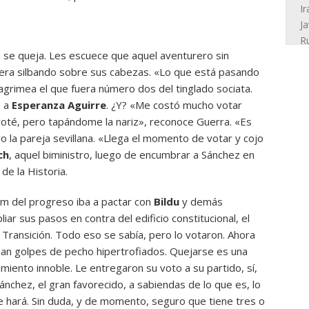
a se queja. Les escuece que aquel aventurero sin
diera silbando sobre sus cabezas. «Lo que está pasando
lagrimea el que fuera número dos del tinglado sociata.
o a
Esperanza Aguirre
. ¿Y? «Me costó mucho votar
voté, pero tapándome la nariz», reconoce Guerra. «Es
o la pareja sevillana. «Llega el momento de votar y cojo
ch
, aquel biministro, luego de encumbrar a Sánchez en
de la Historia.
em del progreso iba a pactar con
Bildu
y demás
liar sus pasos en contra del edificio constitucional, el
Transición. Todo eso se sabía, pero lo votaron. Ahora
dan golpes de pecho hipertrofiados. Quejarse es una
miento innoble. Le entregaron su voto a su partido, sí,
nchez, el gran favorecido, a sabiendas de lo que es, lo
e hará. Sin duda, y de momento, seguro que tiene tres o