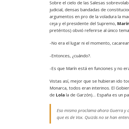
Sobre el cielo de las Salesas sobrevola
judicial, densas bandadas de constitucio
argumentos en pro de la voladura la mad
ceja y el presidente del Supremo,
Marí
pretéritos) obvió referirse al único tem
-No era el lugar ni el momento, cacarea
-Entonces, ¿cuándo?.
-Es que Marín está en funciones y no e
Vistas así, mejor que se hubieran ido to
Monarca, todos eran interinos. El Gobiern
de
Lola
la de Garzón)… España es un paí
Eso mismo proclama ahora Guerra y des
que es de Vox. Quizás no se han ente