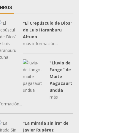
IBROS
"El Crepúsculo de Dios"
de Luis Haranburu
Altuna
más información...
"Lluvia de
Fango” de
Maite
Pagazaurt
undúa
más
formación...
“La mirada sin ira” de
Javier Rupérez