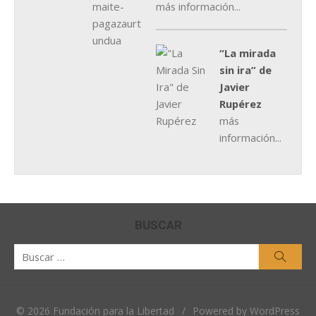
más información...
“La mirada
sin ira” de
Javier
Rupérez
más
información...
BUSCAR
Buscar
Busca
por:
© 2026 Fundación para la Libertad
/
Powered by WordPress