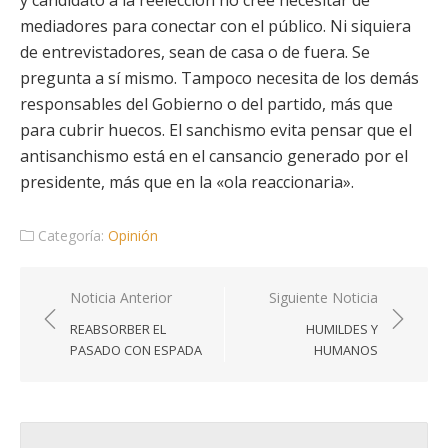
y candidato a la reelección no cree necesitar de
mediadores para conectar con el público. Ni siquiera
de entrevistadores, sean de casa o de fuera. Se
pregunta a sí mismo. Tampoco necesita de los demás
responsables del Gobierno o del partido, más que
para cubrir huecos. El sanchismo evita pensar que el
antisanchismo está en el cansancio generado por el
presidente, más que en la «ola reaccionaria».
Categoría:
Opinión
Navegación
Noticia Anterior
Siguiente Noticia
de
REABSORBER EL
HUMILDES Y
entradas
PASADO CON ESPADA
HUMANOS