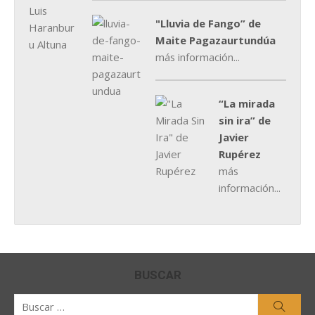
"Lluvia de Fango” de
Maite Pagazaurtundúa
más información...
“La mirada
sin ira” de
Javier
Rupérez
más
información...
BUSCAR
Buscar
Busca
por: