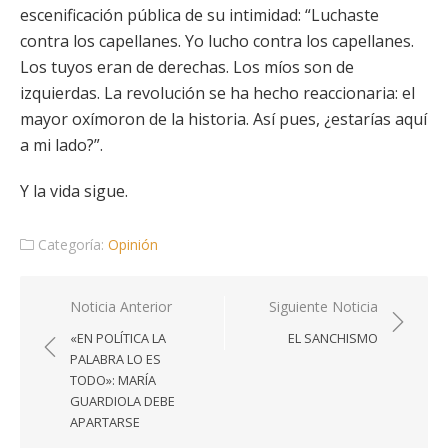
escenificación pública de su intimidad: “Luchaste
contra los capellanes. Yo lucho contra los capellanes.
Los tuyos eran de derechas. Los míos son de
izquierdas. La revolución se ha hecho reaccionaria: el
mayor oxímoron de la historia. Así pues, ¿estarías aquí
a mi lado?”.
Y la vida sigue.
Categoría:
Opinión
Navegación
Noticia Anterior
Siguiente Noticia
de
«EN POLÍTICA LA
EL SANCHISMO
entradas
PALABRA LO ES
TODO»: MARÍA
GUARDIOLA DEBE
APARTARSE