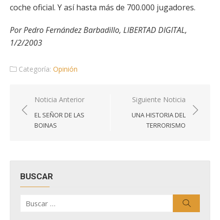
coche oficial. Y así hasta más de 700.000 jugadores.
Por Pedro Fernández Barbadillo, LIBERTAD DIGITAL,
1/2/2003
Categoría:
Opinión
Navegación
Noticia Anterior
Siguiente Noticia
de
EL SEÑOR DE LAS
UNA HISTORIA DEL
entradas
BOINAS
TERRORISMO
BUSCAR
Buscar
Buscar
por: