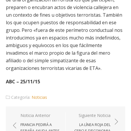
preparen o encubran actos de violencia callejera en
un contexto de fines u objetivos terroristas. También
los que ocupen puestos de responsabilidad en ese
grupo. Pero «fuera de este perímetro conductual nos
introducimos ya en espacios mucho más indefinidos,
ambiguos y equívocos en los que fácilmente
invadimos el marco propio de la figura del mero
afiliado o del simple simpatizante de esas
organizaciones terroristas vicarias de ETA».
ABC – 25/11/15
Categoría:
Noticias
Navegación
Noticia Anterior
Siguiente Noticia
de
FRANCIA PEDIRÁ A
LA LÍNEA ROJA DEL
entradas
ESPAÑA AYUDA ANTES
CERCLE D’ECONOMIA