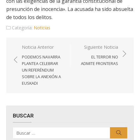
con las exigencias de la garantía constitucional de
presunción de inocencia». La acusada ha sido absuelta
de todos los delitos.
Categoría:
Noticias
Navegación
Noticia Anterior
Siguiente Noticia
de
PODEMOS NAVARRA
EL TERROR NO
entradas
PLANTEA CELEBRAR
ADMITE FRONTERAS
UN REFERÉNDUM
SOBRE LA ANEXIÓN A
EUSKADI
BUSCAR
Buscar
Buscar
por: