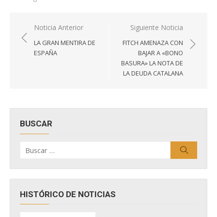
Navegación
Noticia Anterior
Siguiente Noticia
de
LA GRAN MENTIRA DE
FITCH AMENAZA CON
entradas
ESPAÑA
BAJAR A «BONO
BASURA» LA NOTA DE
LA DEUDA CATALANA
BUSCAR
Buscar
Buscar
por:
HISTÓRICO DE NOTICIAS
HISTÓRICO