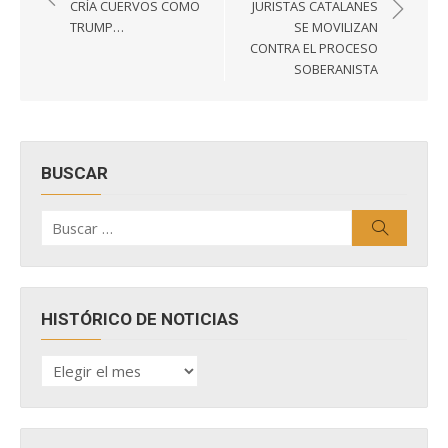
de
CRÍA CUERVOS COMO
JURISTAS CATALANES
entradas
TRUMP…
SE MOVILIZAN
CONTRA EL PROCESO
SOBERANISTA
BUSCAR
Buscar
Buscar
por:
HISTÓRICO DE NOTICIAS
HISTÓRICO
DE
NOTICIAS