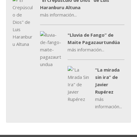
"El Crepúsculo de Dios" de Luis
Haranburu Altuna
más información...
"Lluvia de Fango” de
Maite Pagazaurtundúa
más información...
“La mirada
sin ira” de
Javier
Rupérez
más
información...