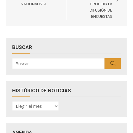
entradas
NACIONALISTA
PROHIBIR LA
DIFUSIÓN DE
ENCUESTAS
BUSCAR
Buscar
Buscar
por:
HISTÓRICO DE NOTICIAS
HISTÓRICO
DE
NOTICIAS
AGENDA