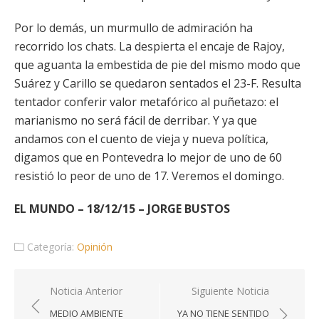
Por lo demás, un murmullo de admiración ha
recorrido los chats. La despierta el encaje de Rajoy,
que aguanta la embestida de pie del mismo modo que
Suárez y Carillo se quedaron sentados el 23-F. Resulta
tentador conferir valor metafórico al puñetazo: el
marianismo no será fácil de derribar. Y ya que
andamos con el cuento de vieja y nueva política,
digamos que en Pontevedra lo mejor de uno de 60
resistió lo peor de uno de 17. Veremos el domingo.
EL MUNDO – 18/12/15 – JORGE BUSTOS
Categoría:
Opinión
Navegación
Noticia Anterior
Siguiente Noticia
de
MEDIO AMBIENTE
YA NO TIENE SENTIDO