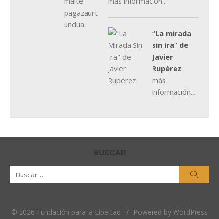
más información...
“La mirada
sin ira” de
Javier
Rupérez
más
información...
BUSCAR
Buscar
Busca
por:
© 2026 Fundación para la Libertad
/
Powered by WordPress