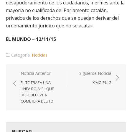
desapoderamiento de los ciudadanos, inermes ante la
mayoría no cualificada del Parlamento catalán,
privados de los derechos que se puedan derivar del
ordenamiento jurídico que no se acata».
EL MUNDO – 12/11/15
Categoría:
Noticias
Navegación
Noticia Anterior
Siguiente Noticia
de
EL TC TRAZA UNA
XIMO PUIG
entradas
LÍNEA ROJA: EL QUE
DESOBEDEZCA
COMETERÁ DELITO
BUSCAR