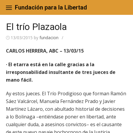
Skip
to
Fundación para la Libertad
content
El trío Plazaola
13/03/2015
by
fundacion
/
CARLOS HERRERA, ABC – 13/03/15
· El etarra está en la calle gracias a la
irresponsabilidad insultante de tres jueces de
mano fácil.
Ay estos jueces. El Trío Prodigioso que forman Ramón
Sáez Valcárcel, Manuela Fernández Prado y Javier
Martínez Lázaro, con abultado historial de decisiones
a lo Bolinaga –entiéndase poner en libertad, ante
cualquier duda, a asesinos convictos– es el causante
de este nuevo pasaje bochornoso de la Justicia