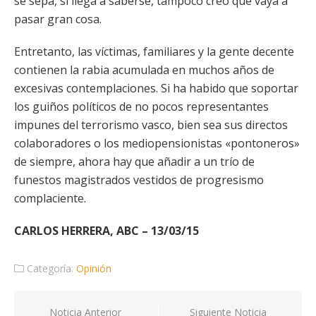
se sepa, si llega a saberse, tampoco creo que vaya a
pasar gran cosa.
Entretanto, las víctimas, familiares y la gente decente
contienen la rabia acumulada en muchos años de
excesivas contemplaciones. Si ha habido que soportar
los guiños políticos de no pocos representantes
impunes del terrorismo vasco, bien sea sus directos
colaboradores o los mediopensionistas «pontoneros»
de siempre, ahora hay que añadir a un trío de
funestos magistrados vestidos de progresismo
complaciente.
CARLOS HERRERA, ABC – 13/03/15
Categoría:
Opinión
Navegación
Noticia Anterior
Siguiente Noticia