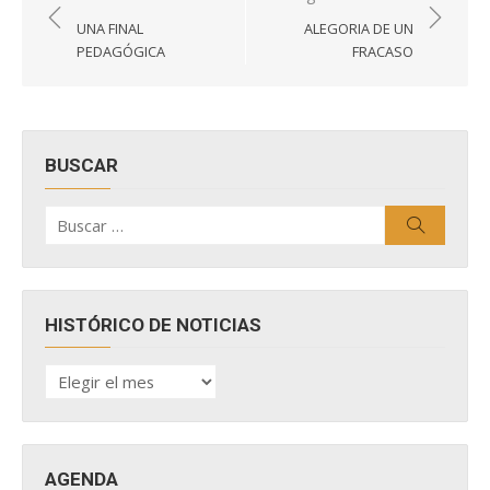
de
UNA FINAL
ALEGORIA DE UN
entradas
PEDAGÓGICA
FRACASO
BUSCAR
Buscar
Buscar
por:
HISTÓRICO DE NOTICIAS
HISTÓRICO
DE
NOTICIAS
AGENDA