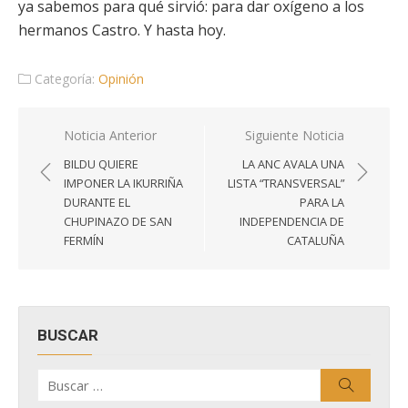
ya sabemos para qué sirvió: para dar oxígeno a los
hermanos Castro. Y hasta hoy.
Categoría:
Opinión
Navegación
Noticia Anterior
Siguiente Noticia
de
BILDU QUIERE
LA ANC AVALA UNA
entradas
IMPONER LA IKURRIÑA
LISTA “TRANSVERSAL”
DURANTE EL
PARA LA
CHUPINAZO DE SAN
INDEPENDENCIA DE
FERMÍN
CATALUÑA
BUSCAR
Buscar
Buscar
por: