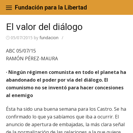
Skip
to
Fundación para la Libertad
content
El valor del diálogo
05/07/2015
by
fundacion
/
ABC 05/07/15
RAMÓN PÉREZ-MAURA
· Ningún régimen comunista en todo el planeta ha
abandonado el poder por vía del diálogo. El
comunismo no se inventó para hacer concesiones
al enemigo
Ésta ha sido una buena semana para los Castro. Se ha
confirmado lo que ya sabíamos que iba a ocurrir. El
anuncio de apertura de embajadas, la más clara señal
de la normalización de las relaciones a la que quiere