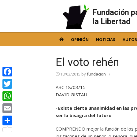
Skip
to
Fundación p
content
la Libertad
OPINIÓN
NOTICIAS
AUTOR
El voto rehén
18/03/2015
by
fundacion
/
Facebook
ABC 18/03/15
Twitter
DAVID GISTAU
WhatsApp
· Existe cierta unanimidad en las p
ser la bisagra del futuro
Email
COMPRENDO mejor la función de los par
Compartir
los tacones de un señor, o señora, que