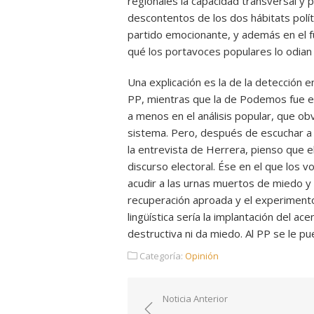
regionales la capacidad transversal y p
descontentos de los dos hábitats polít
partido emocionante, y además en el f
qué los portavoces populares lo odian h
Una explicación es la de la detección e
PP, mientras que la de Podemos fue e
a menos en el análisis popular, que o
sistema. Pero, después de escuchar a 
la entrevista de Herrera, pienso que e
discurso electoral. Ése en el que los v
acudir a las urnas muertos de miedo y 
recuperación aproada y el experiment
lingüística sería la implantación del ac
destructiva ni da miedo. Al PP se le p
Categoría:
Opinión
Navegación
Noticia Anterior