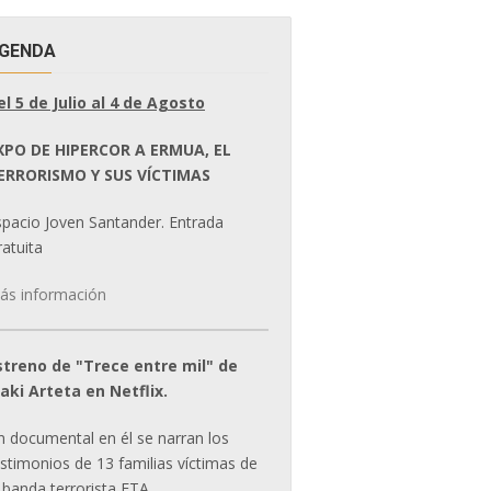
GENDA
el 5 de Julio al 4 de Agosto
XPO DE HIPERCOR A ERMUA, EL
ERRORISMO Y SUS VÍCTIMAS
spacio Joven Santander. Entrada
atuita
ás información
streno de "Trece entre mil" de
ñaki Arteta en Netflix.
n documental en él se narran los
estimonios de 13 familias víctimas de
 banda terrorista ETA.