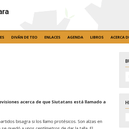
ara
ES
DIVÁN DE TEO
ENLACES
AGENDA
LIBROS
ACERCA D
B
B
po
revisiones acerca de que Siutatans está llamado a
H
H
D
tidos bisagra si los llamo protésicos. Son alzas en
N
 se quedó a unos centímetros de dar la talla. El