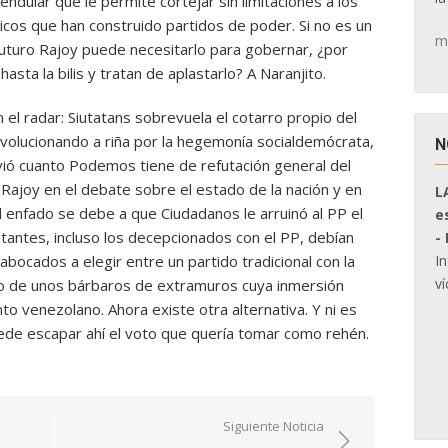
endular que le permite cortejar sin limitaciones a los
icos que han construido partidos de poder. Si no es un
m
uturo Rajoy puede necesitarlo para gobernar, ¿por
asta la bilis y tratan de aplastarlo? A Naranjito.
n el radar: Siutatans sobrevuela el cotarro propio del
volucionando a riña por la hegemonía socialdemócrata,
N
bvió cuanto Podemos tiene de refutación general del
Rajoy en el debate sobre el estado de la nación y en
L
l enfado se debe a que Ciudadanos le arruinó al PP el
e
otantes, incluso los decepcionados con el PP, debían
-
I
abocados a elegir entre un partido tradicional con la
ví
o de unos bárbaros de extramuros cuya inmersión
ento venezolano. Ahora existe otra alternativa. Y ni es
uede escapar ahí el voto que quería tomar como rehén.
Siguiente Noticia