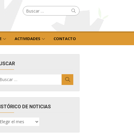
Buscar
Buscar
por:
E
ACTIVIDADES
CONTACTO
USCAR
uscar
Buscar
r:
ISTÓRICO DE NOTICIAS
ISTÓRICO
E
OTICIAS