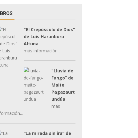
IBROS
"El Crepúsculo de Dios"
de Luis Haranburu
Altuna
más información...
"Lluvia de
Fango” de
Maite
Pagazaurt
undúa
más
formación...
“La mirada sin ira” de