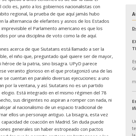
 ciclo es, junto a los gobiernos nacionalistas con
bito regional, la prueba de que aquí jamás hubo
A
en la alternancia de elefantes y asnos de los Estados
e imprevisible el Parlamento americano es que los
D
os por una disciplina de voto como la de aquí.
E
T
iones acerca de que Siutatans está llamado a ser la
able, el niño que, preguntado qué quiere ser de mayor,
E
i héroe de la patria, sino bisagra. UPyD parece
Gr
e veranito glorioso en el que protagonizó una de las
e se cuentan en paralelo diversas ejecuciones: a uno
m
ran por la ventana, y así. Siutatans no es un partido
n elogio. Está integrado en el mismo régimen del 78
cho, sus dirigentes no aspiran a romper con nada, ni
E
esalojar al nacionalismo de un espacio tradicional de
I
ar ellos un personaje antiguo. La bisagra, esta vez
U
a la capacidad de coacción en Madrid. Sin duda puede
t
cciones generales sin haber estropeado con pactos
la