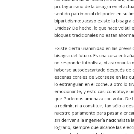
protagonismo de la bisagra en el actual
sentido patrimonial del poder en su ám
bipartidismo: ¿acaso existe la bisagra 
Unidos? De hecho, lo que hace volátil 
bloques tradicionales no están ahormad
Existe cierta unanimidad en las previs
bisagra del futuro. Es una cosa entrañ
no responde futbolista, ni astronauta n
haberse autodescartado después de es
escenas corales de Scorsese en las qu
lo estrangulan en el coche, a otro lo ti
emocionante, y esto casi constituye u
que Podemos amenaza con volar. De he
a redimir, ni a constituir, tan sólo a d
nuestro parlamento para pasar a encarn
sin derivar a la ingeniería nacionalist
lograrlo, siempre que alcance las ele