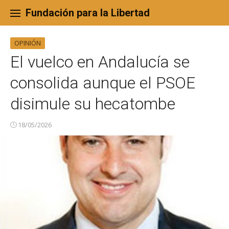
Skip
to
Fundación para la Libertad
content
OPINIÓN
El vuelco en Andalucía se
consolida aunque el PSOE
disimule su hecatombe
18/05/2026