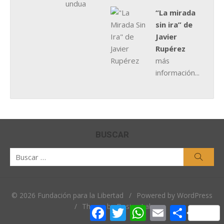
“La mirada
sin ira” de
Javier
Rupérez
más
información...
BUSCAR
Buscar
Busca
por:
© 2026 Fundación para la Libertad
/
Powered by WordPress
/
Theme by Design Lab
Facebook
Twitter
WhatsApp
Email
Comparti