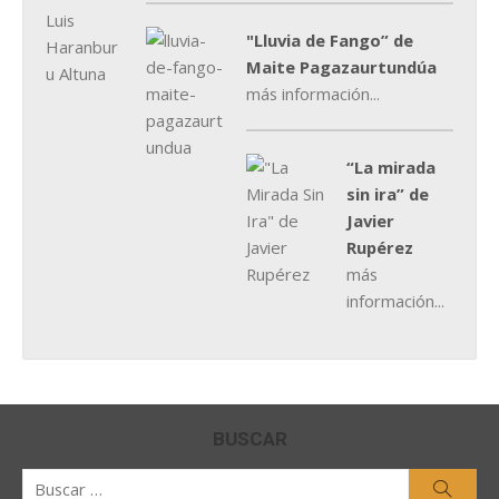
"Lluvia de Fango” de
Maite Pagazaurtundúa
más información...
“La mirada
sin ira” de
Javier
Rupérez
más
información...
BUSCAR
Buscar
Busca
por: