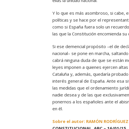
ellas la unidad nacional.
Y lo que es más asombroso, si cabe, e
políticas y se hace por el representant
como si España fuera solo un recuerdo e
las que la Constitución encomienda su 
Si ese demencial propósito –el de decl
nacional– se pone en marcha, saltando
cabrá ninguna duda de que se están inc
leyes imponen a quienes ejercen altas
Cataluña y, además, quedaría probado
interés general de España. Ante esa s
las medidas que el ordenamiento juríd
nadie desea y de las que exclusivame
ponernos a los españoles ante el abis
en él.
Sobre el autor: RAMÓN RODRÍGUEZ
CONSTITUCIONAL, ABC – 16/01/15