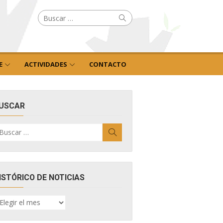
Buscar
Buscar
por:
E
ACTIVIDADES
CONTACTO
USCAR
uscar
Buscar
r:
ISTÓRICO DE NOTICIAS
ISTÓRICO
E
OTICIAS