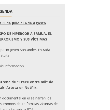
GENDA
el 5 de Julio al 4 de Agosto
XPO DE HIPERCOR A ERMUA, EL
ERRORISMO Y SUS VÍCTIMAS
spacio Joven Santander. Entrada
atuita
ás información
streno de "Trece entre mil" de
ñaki Arteta en Netflix.
n documental en él se narran los
estimonios de 13 familias víctimas de
 banda terrorista ETA.