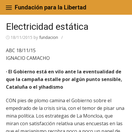
Skip
to
Fundación para la Libertad
content
Electricidad estática
18/11/2015
by
fundacion
/
ABC 18/11/15
IGNACIO CAMACHO
· El Gobierno está en vilo ante la eventualidad de
que la campaña estalle por algún punto sensible,
Cataluña o el yihadismo
CON pies de plomo camina el Gobierno sobre el
empedrado de la crisis siria, con el temor de pisar una
mina política. Los estrategas de La Moncloa, que
miran con satisfacción relativa unas encuestas en las
que el marianismo recobra poco a poco un papel de