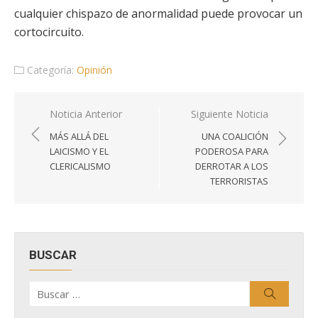
cualquier chispazo de anormalidad puede provocar un
cortocircuito.
Categoría:
Opinión
Navegación
Noticia Anterior
Siguiente Noticia
de
MÁS ALLÁ DEL
UNA COALICIÓN
entradas
LAICISMO Y EL
PODEROSA PARA
CLERICALISMO
DERROTAR A LOS
TERRORISTAS
BUSCAR
Buscar
Buscar
por: