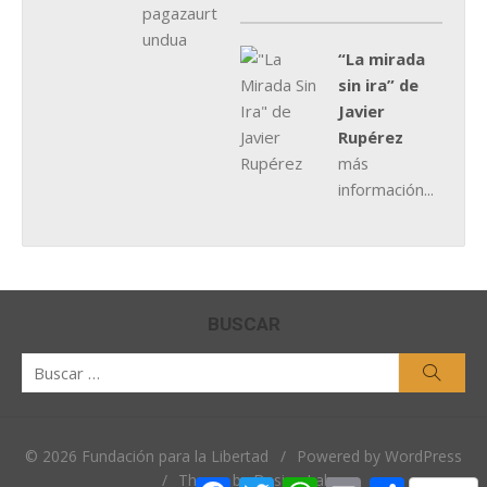
“La mirada
sin ira” de
Javier
Rupérez
más
información...
BUSCAR
Buscar
Busca
por:
© 2026 Fundación para la Libertad
/
Powered by WordPress
/
Theme by Design Lab
Facebook
Twitter
WhatsApp
Email
Comparti