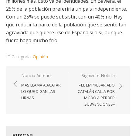
millones más. Esto va de identidades. En Baviera, el
25% de la población preferiría un país independiente.
Con un 25% se puede subsistir, con un 40% no. Hay
que reducir la parte de la población que se siente tan
agraviada que quiere irse de España sí o sí, aunque
fuera haga mucho frío.
Categoría:
Opinión
Navegación
Noticia Anterior
Siguiente Noticia
de
MAS LLAMA A ACATAR
«EL EMPRESARIADO
entradas
LO QUE DIGAN LAS
CATALÁN CALLA POR
URNAS
MIEDO A PERDER
SUBVENCIONES»
BUSCAR