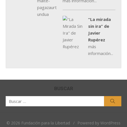
más información...
“La mirada
sin ira” de
Javier
Rupérez
más
información...
BUSCAR
Buscar
Busca
por:
© 2026 Fundación para la Libertad
/
Powered by WordPress