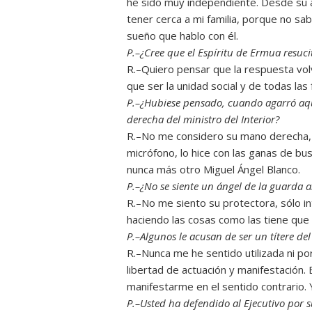
he sido muy independiente. Desde su as
tener cerca a mi familia, porque no s
sueño que hablo con él.
P.–¿Cree que el Espíritu de Ermua resucit
R.–Quiero pensar que la respuesta volv
que ser la unidad social y de todas las 
P.–¿Hubiese pensado, cuando agarró aqu
derecha del ministro del Interior?
R.–No me considero su mano derecha, 
micrófono, lo hice con las ganas de bu
nunca más otro Miguel Ángel Blanco.
P.–¿No se siente un ángel de la guarda a
R.–No me siento su protectora, sólo in
haciendo las cosas como las tiene que 
P.–Algunos le acusan de ser un títere del
R.–Nunca me he sentido utilizada ni po
libertad de actuación y manifestación
manifestarme en el sentido contrario. Y
P.–Usted ha defendido al Ejecutivo por s