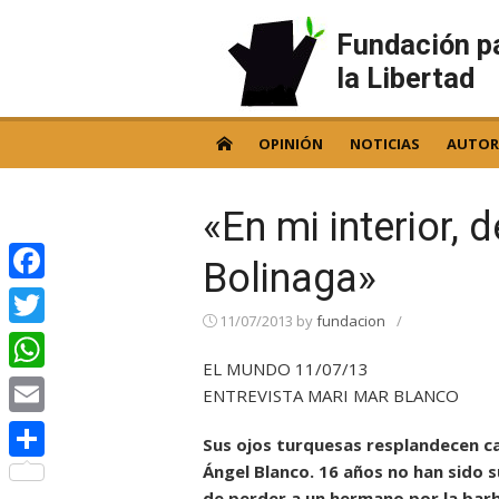
Skip
to
Fundación p
content
la Libertad
OPINIÓN
NOTICIAS
AUTOR
«En mi interior, 
Bolinaga»
Facebook
11/07/2013
by
fundacion
/
Twitter
EL MUNDO 11/07/13
WhatsApp
ENTREVISTA MARI MAR BLANCO
Email
Sus ojos turquesas resplandecen ca
Ángel Blanco. 16 años no han sido s
Compartir
de perder a un hermano por la barb