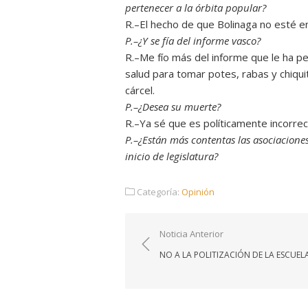
pertenecer a la órbita popular?
R.–El hecho de que Bolinaga no esté en 
P.–¿Y se fía del informe vasco?
R.–Me fío más del informe que le ha ped
salud para tomar potes, rabas y chiqu
cárcel.
P.–¿Desea su muerte?
R.–Ya sé que es políticamente incorrect
P.–¿Están más contentas las asociacione
inicio de legislatura?
Categoría:
Opinión
Navegación
Noticia Anterior
de
NO A LA POLITIZACIÓN DE LA ESCUEL
entradas