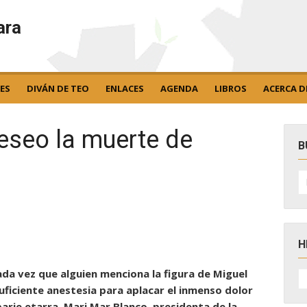
ara
ES
DIVÁN DE TEO
ENLACES
AGENDA
LIBROS
ACERCA D
deseo la muerte de
B
B
po
H
H
da vez que alguien menciona la figura de Miguel
D
uficiente anestesia para aplacar el inmenso dolor
N
arie etarra. Mari Mar Blanco, presidenta de la