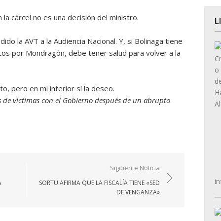
la cárcel no es una decisión del ministro.
L
ido la AVT a la Audiencia Nacional. Y, si Bolinaga tiene
itos por Mondragón, debe tener salud para volver a la
o, pero en mi interior sí la deseo.
s de víctimas con el Gobierno después de un abrupto
Siguiente Noticia
in
A
SORTU AFIRMA QUE LA FISCALÍA TIENE «SED
DE VENGANZA»