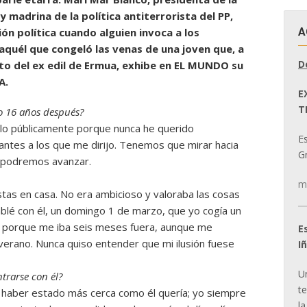
 madrina de la política antiterrorista del PP,
A
ón política cuando alguien invoca a los
quél que congeló las venas de una joven que, a
D
to del ex edil de Ermua, exhibe en EL MUNDO su
A.
E
T
o 16 años después?
rlo públicamente porque nunca he querido
E
diantes a los que me dirijo. Tenemos que mirar hacia
Gr
o podremos avanzar.
m
stas en casa. No era ambicioso y valoraba las cosas
hablé con él, un domingo 1 de marzo, que yo cogía un
dó porque me iba seis meses fuera, aunque me
E
verano. Nunca quiso entender que mi ilusión fuese
I
U
ntrarse con él?
t
 haber estado más cerca como él quería; yo siempre
la