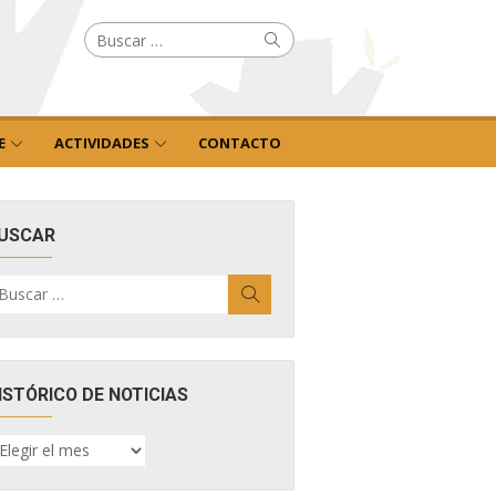
Buscar
Buscar
por:
E
ACTIVIDADES
CONTACTO
USCAR
uscar
Buscar
r:
ISTÓRICO DE NOTICIAS
ISTÓRICO
E
OTICIAS