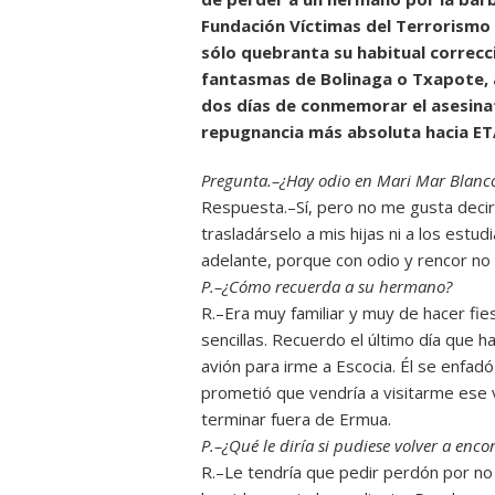
Fundación Víctimas del Terrorismo y
sólo quebranta su habitual correcci
fantasmas de Bolinaga o Txapote, a
dos días de conmemorar el asesina
repugnancia más absoluta hacia ET
Pregunta.–¿Hay odio en Mari Mar Blanc
Respuesta.–Sí, pero no me gusta deci
trasladárselo a mis hijas ni a los estu
adelante, porque con odio y rencor n
P.–¿Cómo recuerda a su hermano?
R.–Era muy familiar y muy de hacer fie
sencillas. Recuerdo el último día que 
avión para irme a Escocia. Él se enfa
prometió que vendría a visitarme ese 
terminar fuera de Ermua.
P.–¿Qué le diría si pudiese volver a enco
R.–Le tendría que pedir perdón por no