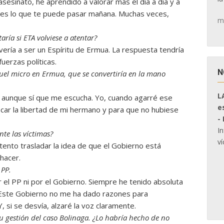
esinato, he aprendido a valorar más el día a día y a
abes lo que te puede pasar mañana. Muchas veces,
m
aría si ETA volviese a atentar?
ería a ser un Espíritu de Ermua. La respuesta tendría
fuerzas políticas.
N
el micro en Ermua, que se convertiría en la mano
L
aunque sí que me escucha. Yo, cuando agarré ese
e
scar la libertad de mi hermano y para que no hubiese
-
I
nte las víctimas?
ví
tento trasladar la idea de que el Gobierno está
hacer.
 PP.
r el PP ni por el Gobierno. Siempre he tenido absoluta
. Este Gobierno no me ha dado razones para
, si se desvía, alzaré la voz claramente.
u gestión del caso Bolinaga. ¿Lo habría hecho de no