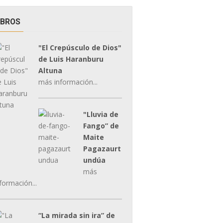
IBROS
"El Crepúsculo de Dios"
de Luis Haranburu
Altuna
más información...
"Lluvia de
Fango” de
Maite
Pagazaurt
undúa
más
formación...
“La mirada sin ira” de