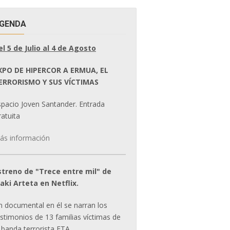
GENDA
el 5 de Julio al 4 de Agosto
XPO DE HIPERCOR A ERMUA, EL
ERRORISMO Y SUS VÍCTIMAS
spacio Joven Santander. Entrada
atuita
ás información
streno de "Trece entre mil" de
ñaki Arteta en Netflix.
n documental en él se narran los
estimonios de 13 familias víctimas de
 banda terrorista ETA.