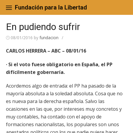
Skip
to
Fundación para la Libertad
content
En pudiendo sufrir
08/01/2016
by
fundacion
/
CARLOS HERRERA – ABC – 08/01/16
· Si el voto fuese obligatorio en España, el PP
difícilmente gobernaría.
Acordemos algo de entrada: el PP ha pasado de la
mayoría absoluta a la soledad absoluta. Cosa que no
es nueva para la derecha española. Salvo las
ocasiones en las que, por intereses muy concretos y
muy contables, ha contado con el apoyo de
formaciones nacionalistas, los populares son unos
apestados políticos con los que nadie quiere hacer