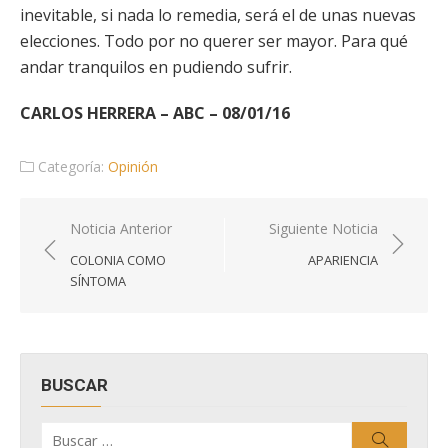
inevitable, si nada lo remedia, será el de unas nuevas
elecciones. Todo por no querer ser mayor. Para qué
andar tranquilos en pudiendo sufrir.
CARLOS HERRERA – ABC – 08/01/16
Categoría:
Opinión
Navegación
Noticia Anterior
Siguiente Noticia
de
COLONIA COMO
APARIENCIA
entradas
SÍNTOMA
BUSCAR
Buscar
Buscar
por: