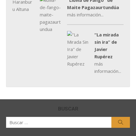
"Lluvia de Fango” de
Maite Pagazaurtundúa
más información...
“La mirada
sin ira” de
Javier
Rupérez
más
información...
BUSCAR
Buscar
Busca
por: