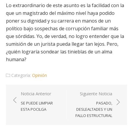
Lo extraordinario de este asunto es la facilidad con la
que un magistrado del máximo nivel haya podido
poner su dignidad y su carrera en manos de un
político bajo sospechas de corrupción familiar más
que sórdidas. Yo, de verdad, no logro entender que la
sumisión de un jurista pueda llegar tan lejos. Pero,
¿quién lograría sondear las tinieblas de un alma
humana?
Categoría:
Opinión
Navegación
Noticia Anterior
Siguiente Noticia
de
SE PUEDE LIMPIAR
PASADO,
entradas
ESTA POCILGA
DESLEALTADES Y UN
FALLO ESTRUCTURAL