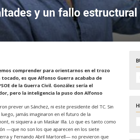
tades y un fallo estructural
e
B
ebemos comprender para orientarnos en el trozo
B
a tocado, es que Alfonso Guerra acababa de
po
SOE de la Guerra Civil. González sería el
or, pero la inteligencia la puso don Alfonso
H
ron prever un Sánchez, ni este presidente del TC. Sin
luego, jamás imaginaron en el futuro de la
H
nt, ni siquiera a un Maskar Illa. Lo que es tanto como
D
N
ción —que no son los que aparecen en los siete
erra y Fernando Abril Martorell— no previeron que