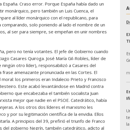
a España. Craso error. Porque España había dado un
A
tir monárquico, pero también un Luis Cuenca, el
mpare al líder monárquico con el republicano, para
D
ba comparando, solo poniendo al lado el nombre de un
tos, al ser para siempre, se empeñan en unir nombres
E
T
zaña, pero no tenía votantes. El jefe de Gobierno cuando
E
tiago Casares Quiroga. José María Gil-Robles, líder de
Gr
 ningún otro líder), responsabilizó a Casares del
a frase amenazante pronunciada en las Cortes. El
m
 moral: los primeros eran Indalecio Prieto y Francisco
 Besteiro. Este acabó levantándose en Madrid contra
E
gobierno que encabezaba el también socialista Juan
I
arxista mejor que nadie en el PSOE. Catedrático, había
jeras. A los otros dos líderes el marxismo les
U
 y por su legitimación científica de la envidia. Ellos
t
arla. A principios del 39, prefirió el triunfo de Franco
la
os del gobierno Negrín, también catedrático, adicto al