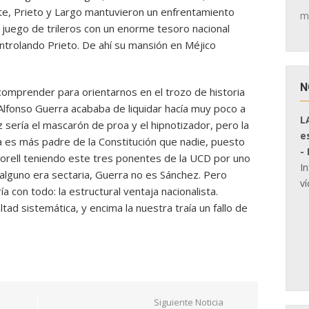
rte, Prieto y Largo mantuvieron un enfrentamiento
m
n juego de trileros con un enorme tesoro nacional
ntrolando Prieto. De ahí su mansión en Méjico
N
comprender para orientarnos en el trozo de historia
lfonso Guerra acababa de liquidar hacía muy poco a
L
 sería el mascarón de proa y el hipnotizador, pero la
e
ra es más padre de la Constitución que nadie, puesto
-
orell teniendo este tres ponentes de la UCD por uno
I
alguno era sectaria, Guerra no es Sánchez. Pero
ví
a con todo: la estructural ventaja nacionalista.
tad sistemática, y encima la nuestra traía un fallo de
Siguiente Noticia