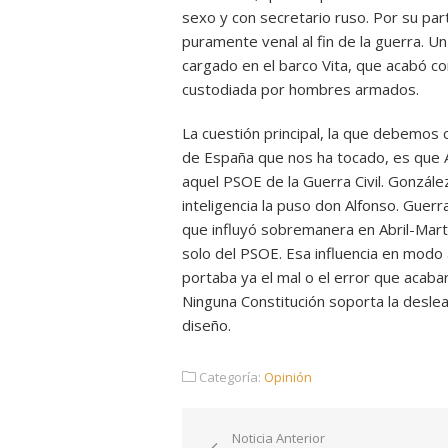
sexo y con secretario ruso. Por su pa
puramente venal al fin de la guerra. U
cargado en el barco Vita, que acabó co
custodiada por hombres armados.
La cuestión principal, la que debemos 
de España que nos ha tocado, es que A
aquel PSOE de la Guerra Civil. González
inteligencia la puso don Alfonso. Guer
que influyó sobremanera en Abril-Mart
solo del PSOE. Esa influencia en modo 
portaba ya el mal o el error que acabarí
Ninguna Constitución soporta la desleal
diseño.
Categoría:
Opinión
Navegación
Noticia Anterior