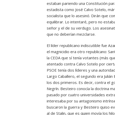
estaban pariendo una Constitución par
estadista como José Calvo Sotelo, már
socialista que lo asesinó. Dirán que co
equilibrar. Lo intentaré, pero no esta
señor y el de su verdugo. Los asesina
que no deberían mezclarse.
El líder republicano indiscutible fue A
el magnicidio era otro republicano: San
la CEDA que sí tenía votantes (más que
atentado contra Calvo Sotelo por ciert
PSOE tenía dos líderes y una autoridad
Largo Caballero, el segundo era Julián
los dos primeros. Es decir, contra el 
Negrín. Besteiro conocía la doctrina m
pasado por cuatro universidades extran
interesaba por su antagonismo intrínseco
buscaron la guerra y Besteiro quiso evit
al de Stalin, que es quien movía los hil