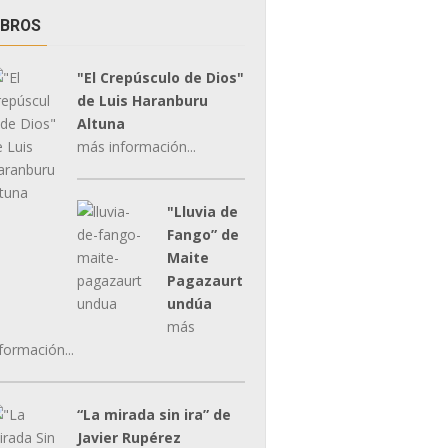
IBROS
"El Crepúsculo de Dios"
de Luis Haranburu
Altuna
más información...
"Lluvia de
Fango” de
Maite
Pagazaurt
undúa
más
formación...
“La mirada sin ira” de
Javier Rupérez