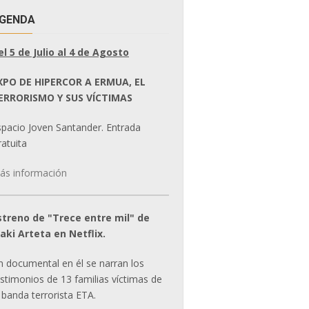
GENDA
el 5 de Julio al 4 de Agosto
XPO DE HIPERCOR A ERMUA, EL
ERRORISMO Y SUS VÍCTIMAS
spacio Joven Santander. Entrada
atuita
ás información
streno de "Trece entre mil" de
ñaki Arteta en Netflix.
n documental en él se narran los
estimonios de 13 familias víctimas de
 banda terrorista ETA.