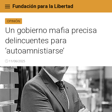
Skip
to
Fundación para la Libertad
content
OPINIÓN
Un gobierno mafia precisa
delincuentes para
‘autoamnistiarse’
11/06/2025