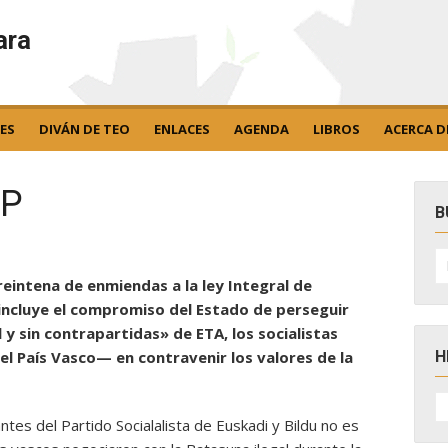
ara
ES
DIVÁN DE TEO
ENLACES
AGENDA
LIBROS
ACERCA D
PP
B
B
po
reintena de enmiendas a la ley Integral de
incluye el compromiso del Estado de perseguir
l y sin contrapartidas» de ETA, los socialistas
H
 País Vasco— en contravenir los valores de la
H
D
tes del Partido Socialalista de Euskadi y Bildu no es
N