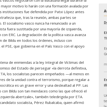
tas vascos negociaron con la Batasuna ilegal durante la
 mayor motivo lo harán con una formación avalada por
A
as instituciones fue defendida por Patxi López antes
trañeza que, tras la reunión, ambas partes se
D
. El socialismo vasco nunca ha renunciado a un
ista fuera sustituida por una mayoría de izquierda,
E
lán con ERC. La degradación de la política vasca avanza
T
n de Bildu en todos los órdenes, incluso con
 el PSE, que gobierna en el País Vasco con el apoyo
E
Gr
tena de enmiendas a la ley Integral de Víctimas del
m
miso del Estado de perseguir «la derrota definitiva,
e ETA, los socialistas parecen empeñados —al menos en
res de la unidad contra el terrorismo, porque regalar a
E
I
ocrática es un grave error y una deslealtad al PP. Las
o con Bildu son tan mendaces como las que ofreció el
U
zquierda abertzale», también teledirigida por ETA.
t
recandidato socialista, Pérez Rubalcaba, quien afirmó
la