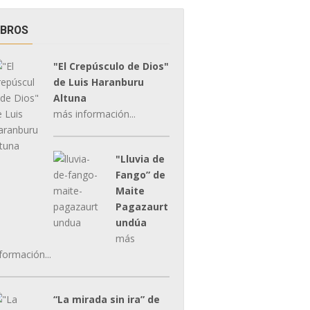
IBROS
"El Crepúsculo de Dios"
de Luis Haranburu
Altuna
más información...
"Lluvia de
Fango” de
Maite
Pagazaurt
undúa
más
formación...
“La mirada sin ira” de