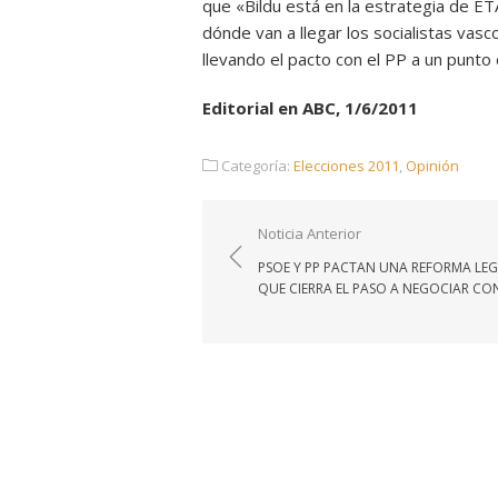
que «Bildu está en la estrategia de ET
dónde van a llegar los socialistas vas
llevando el pacto con el PP a un punto c
Editorial en ABC, 1/6/2011
Categoría:
Elecciones 2011
,
Opinión
Navegación
Noticia Anterior
de
PSOE Y PP PACTAN UNA REFORMA LE
entradas
QUE CIERRA EL PASO A NEGOCIAR CO