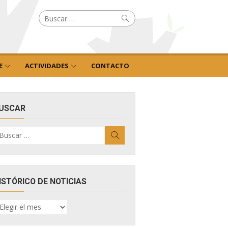
Buscar
Buscar
por:
E
ACTIVIDADES
CONTACTO
USCAR
uscar
Buscar
r:
ISTÓRICO DE NOTICIAS
ISTÓRICO
E
OTICIAS