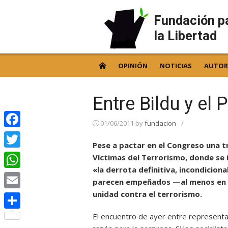
Skip
to
Fundación p
content
la Libertad
OPINIÓN
NOTICIAS
AUTOR
Entre Bildu y el 
01/06/2011
by
fundacion
/
Facebook
Pese a pactar en el Congreso una t
Twitter
Víctimas del Terrorismo, donde se 
«la derrota definitiva, incondiciona
WhatsApp
parecen empeñados —al menos en el
unidad contra el terrorismo.
Email
El encuentro de ayer entre representan
Compartir