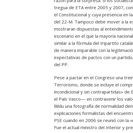
razón para la sorpresa. Si los socialis
tregua de ETA entre 2005 y 2007, con
el Constitucional y cuya presencia en l
del 22-M. Tampoco debe mover a la ex
mostraran dispuestas al entendimiento
escenario en el que la mayoría nacional
similar a la fórmula del tripartito cata
de manera imparable con la legitimació
expectativas de pactos con un partido,
del PP.
Pese a pactar en el Congreso una trein
Terrorismo, donde se incluye el compro
incondicional y sin contrapartidas» d
el País Vasco— en contravenir los valo
Bildu una fotografía de normalidad dem
explicaciones formalistas del encuentr
PSE cuando en 2006 se reunió con la «i
Fue el actual ministro del Interior y p