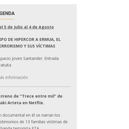
GENDA
el 5 de Julio al 4 de Agosto
XPO DE HIPERCOR A ERMUA, EL
ERRORISMO Y SUS VÍCTIMAS
spacio Joven Santander. Entrada
atuita
ás información
streno de "Trece entre mil" de
ñaki Arteta en Netflix.
n documental en él se narran los
estimonios de 13 familias víctimas de
 banda terrorista ETA.