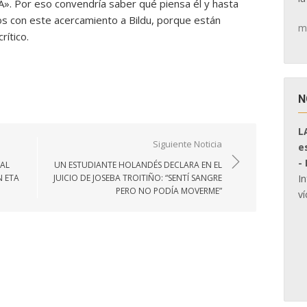
A». Por eso convendría saber qué piensa él y hasta
cos con este acercamiento a Bildu, porque están
m
rítico.
N
L
Siguiente Noticia
e
-
GAL
UN ESTUDIANTE HOLANDÉS DECLARA EN EL
I
N ETA
JUICIO DE JOSEBA TROITIÑO: “SENTÍ SANGRE
PERO NO PODÍA MOVERME”
ví