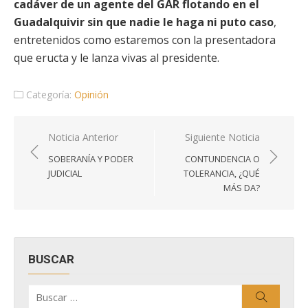
cadáver de un agente del GAR flotando en el
Guadalquivir sin que nadie le haga ni puto caso
,
entretenidos como estaremos con la presentadora
que eructa y le lanza vivas al presidente.
Categoría:
Opinión
Navegación
Noticia Anterior
Siguiente Noticia
de
SOBERANÍA Y PODER
CONTUNDENCIA O
entradas
JUDICIAL
TOLERANCIA, ¿QUÉ
MÁS DA?
BUSCAR
Buscar
Buscar
por: