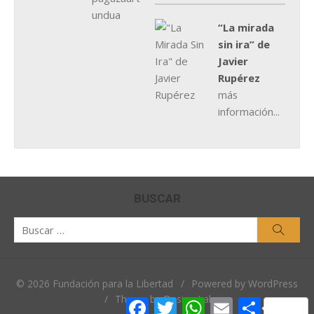
“La mirada
sin ira” de
Javier
Rupérez
más
información...
BUSCAR
Buscar
Busca
por:
© 2026 Fundación para la Libertad
/
Powered by WordPress
/
Theme by Design Lab
Facebook
Twitter
WhatsApp
Email
Comparti