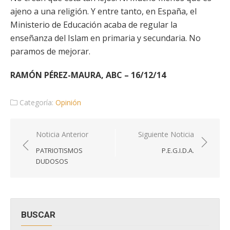
ajeno a una religión. Y entre tanto, en España, el
Ministerio de Educación acaba de regular la
enseñanza del Islam en primaria y secundaria. No
paramos de mejorar.
RAMÓN PÉREZ-MAURA, ABC – 16/12/14
Categoría:
Opinión
Navegación
Noticia Anterior
Siguiente Noticia
de
PATRIOTISMOS
P.E.G.I.D.A.
entradas
DUDOSOS
BUSCAR