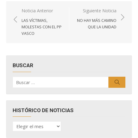
Navegación
Noticia Anterior
Siguiente Noticia
de
LAS VÍCTIMAS,
NO HAY MÁS CAMINO
entradas
MOLESTAS CON EL PP
QUE LA UNIDAD
VASCO
BUSCAR
Buscar
Buscar
por:
HISTÓRICO DE NOTICIAS
HISTÓRICO
DE
NOTICIAS