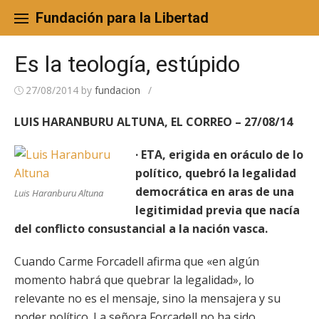
Skip
to
Fundación para la Libertad
content
Es la teología, estúpido
27/08/2014
by
fundacion
/
LUIS HARANBURU ALTUNA, EL CORREO – 27/08/14
· ETA, erigida en oráculo de lo
político, quebró la legalidad
democrática en aras de una
Luis Haranburu Altuna
legitimidad previa que nacía
del conflicto consustancial a la nación vasca.
Cuando Carme Forcadell afirma que «en algún
momento habrá que quebrar la legalidad», lo
relevante no es el mensaje, sino la mensajera y su
poder político. La señora Forcadell no ha sido