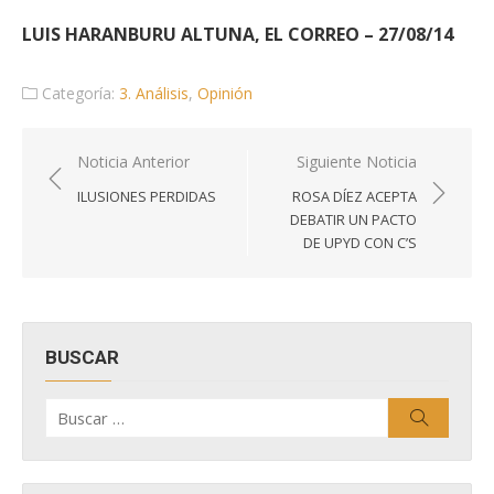
LUIS HARANBURU ALTUNA, EL CORREO – 27/08/14
Categoría:
3. Análisis
,
Opinión
Navegación
Noticia Anterior
Siguiente Noticia
de
ILUSIONES PERDIDAS
ROSA DÍEZ ACEPTA
entradas
DEBATIR UN PACTO
DE UPYD CON C’S
BUSCAR
Buscar
Buscar
por: