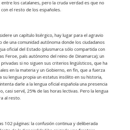
 entre los catalanes, pero la cruda verdad es que no
con el resto de los españoles.
dere un capítulo lisérgico, hay lugar para el agravio
erno de una comunidad autónoma donde los ciudadanos
gua oficial del Estado (plusmarca sólo compartida con
las Feroe, país autónomo del reino de Dinamarca); un
rivadas si no siguen sus criterios lingüísticos, que ha
iales en la materia y un Gobierno, en fin, que a fuerza
su lengua propia un estatus insólito en su historia,
intenta darle a la lengua oficial española una presencia
, casi servil, 25% de las horas lectivas. Pero la lengua
a al resto.
las 102 páginas: la confusión continua y deliberada