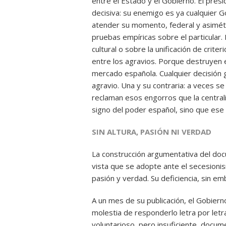
entre el Estado y el Gobierno. El pres
decisiva: su enemigo es ya cualquier 
atender su momento, federal y asimét
pruebas empíricas sobre el particular.
cultural o sobre la unificación de crite
entre los agravios. Porque destruyen e
mercado española. Cualquier decisión 
agravio. Una y su contraria: a veces s
reclaman esos engorros que la centrali
signo del poder español, sino que ese 
SIN ALTURA, PASIÓN NI VERDAD
La construcción argumentativa del doc
vista que se adopte ante el secesionis
pasión y verdad. Su deficiencia, sin e
A un mes de su publicación, el Gobiern
molestia de responderlo letra por let
voluntarioso, pero insuficiente, docum