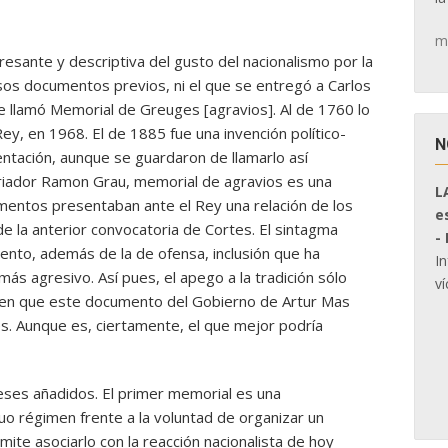
m
esante y descriptiva del gusto del nacionalismo por la
esos documentos previos, ni el que se entregó a Carlos
 se llamó Memorial de Greuges [agravios]. Al de 1760 lo
Rey, en 1968. El de 1885 fue una invención político-
N
ntación, aunque se guardaron de llamarlo así
oriador Ramon Grau, memorial de agravios es una
L
mentos presentaban ante el Rey una relación de los
e
e la anterior convocatoria de Cortes. El sintagma
-
miento, además de la de ofensa, inclusión que ha
I
más agresivo. Así pues, el apego a la tradición sólo
ví
, en que este documento del Gobierno de Artur Mas
. Aunque es, ciertamente, el que mejor podría
reses añadidos. El primer memorial es una
iguo régimen frente a la voluntad de organizar un
mite asociarlo con la reacción nacionalista de hoy