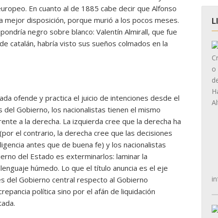
o europeo. En cuanto al de 1885 cabe decir que Alfonso
 la mejor disposición, porque murió a los pocos meses.
L
o pondría negro sobre blanco: Valentín Almirall, que fue
 de catalán, habría visto sus sueños colmados en la
da ofende y practica el juicio de intenciones desde el
s del Gobierno, los nacionalistas tienen el mismo
rente a la derecha. La izquierda cree que la derecha ha
por el contrario, la derecha cree que las decisiones
eligencia antes que de buena fe) y los nacionalistas
ierno del Estado es exterminarlos: laminar la
lenguaje húmedo. Lo que el título anuncia es el eje
in
s del Gobierno central respecto al Gobierno
epancia política sino por el afán de liquidación
tada.