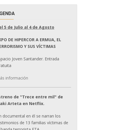
GENDA
el 5 de Julio al 4 de Agosto
XPO DE HIPERCOR A ERMUA, EL
ERRORISMO Y SUS VÍCTIMAS
spacio Joven Santander. Entrada
atuita
ás información
streno de "Trece entre mil" de
ñaki Arteta en Netflix.
n documental en él se narran los
estimonios de 13 familias víctimas de
 banda terrorista ETA.