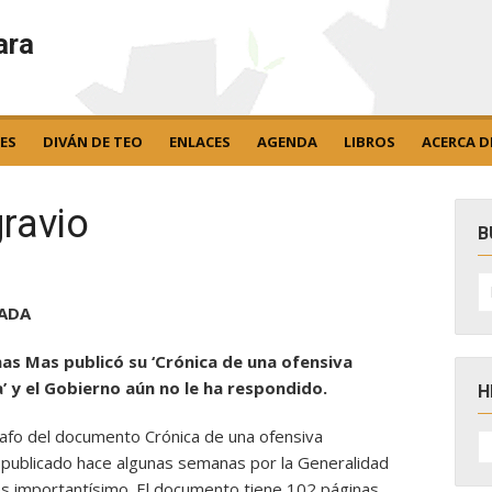
ara
ES
DIVÁN DE TEO
ENLACES
AGENDA
LIBROS
ACERCA D
ravio
B
B
po
PADA
as Mas publicó su ‘Crónica de una ofensiva
 y el Gobierno aún no le ha respondido.
H
rafo del documento Crónica de una ofensiva
H
D
publicado hace algunas semanas por la Generalidad
N
es importantísimo. El documento tiene 102 páginas,