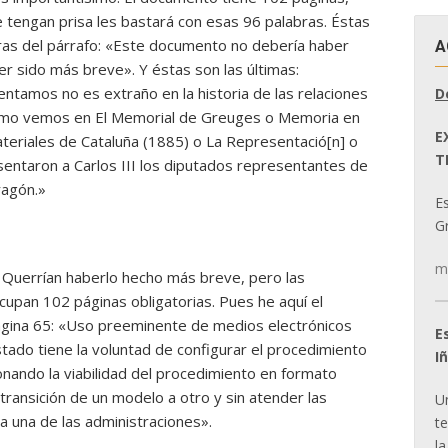
e tengan prisa les bastará con esas 96 palabras. Éstas
ras del párrafo: «Este documento no debería haber
A
er sido más breve». Y éstas son las últimas:
tamos no es extraño en la historia de las relaciones
D
como vemos en El Memorial de Greuges o Memoria en
E
teriales de Cataluña (1885) o La Representació[n] o
T
entaron a Carlos III los diputados representantes de
ragón.»
E
Gr
m
Querrían haberlo hecho más breve, pero las
ocupan 102 páginas obligatorias. Pues he aquí el
 página 65: «Uso preeminente de medios electrónicos
E
Estado tiene la voluntad de configurar el procedimiento
I
onando la viabilidad del procedimiento en formato
transición de un modelo a otro y sin atender las
U
da una de las administraciones».
t
la