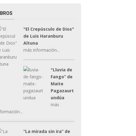
IBROS
"El Crepúsculo de Dios"
de Luis Haranburu
Altuna
más información...
"Lluvia de
Fango” de
Maite
Pagazaurt
undúa
más
formación...
“La mirada sin ira” de