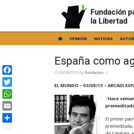
Skip
to
Fundación p
content
la Libertad
OPINIÓN
NOTICIAS
AUTOR
España como ag
03/08/2015
by
fundacion
/
Facebook
EL MUNDO – 03/08/15 – ARCADI ES
Twitter
· Hace seman
WhatsApp
premeditada’
Email
El primer pár
premeditada, 
Compartir
de Cataluña, 