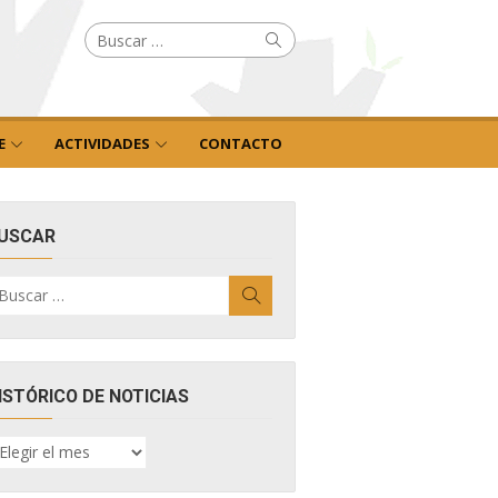
Buscar
Buscar
por:
E
ACTIVIDADES
CONTACTO
USCAR
uscar
Buscar
r:
ISTÓRICO DE NOTICIAS
ISTÓRICO
E
OTICIAS