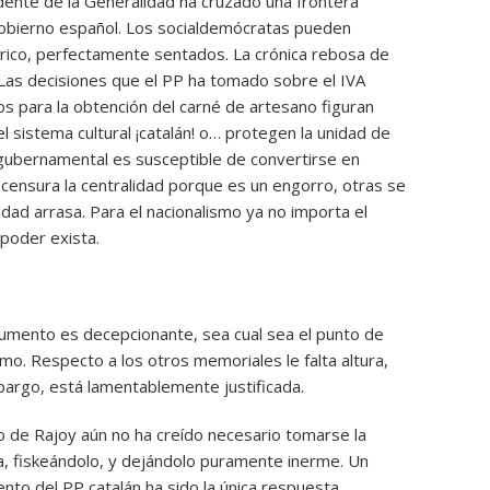
idente de la Generalidad ha cruzado una frontera
Gobierno español. Los socialdemócratas pueden
rico, perfectamente sentados. La crónica rebosa de
 Las decisiones que el PP ha tomado sobre el IVA
rios para la obtención del carné de artesano figuran
l sistema cultural ¡catalán! o… protegen la unidad de
gubernamental es susceptible de convertirse en
e censura la centralidad porque es un engorro, otras se
dad arrasa. Para el nacionalismo ya no importa el
poder exista.
umento es decepcionante, sea cual sea el punto de
mo. Respecto a los otros memoriales le falta altura,
mbargo, está lamentablemente justificada.
o de Rajoy aún no ha creído necesario tomarse la
ra, fiskeándolo, y dejándolo puramente inerme. Un
ento del PP catalán ha sido la única respuesta