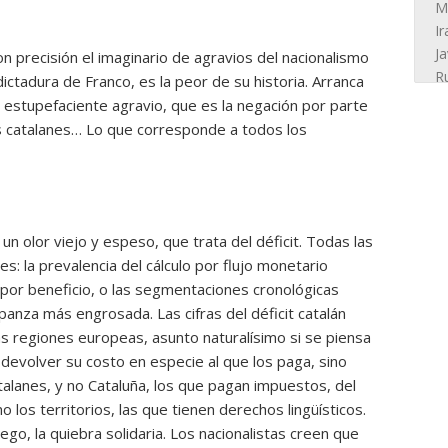
con precisión el imaginario de agravios del nacionalismo
dictadura de Franco, es la peor de su historia. Arranca
 estupefaciente agravio, que es la negación por parte
os catalanes… Lo que corresponde a todos los
e un olor viejo y espeso, que trata del déficit. Todas las
 la prevalencia del cálculo por flujo monetario
jo por beneficio, o las segmentaciones cronológicas
panza más engrosada. Las cifras del déficit catalán
cas regiones europeas, asunto naturalísimo si se piensa
devolver su costo en especie al que los paga, sino
catalanes, y no Cataluña, los que pagan impuestos, del
los territorios, las que tienen derechos lingüísticos.
go, la quiebra solidaria. Los nacionalistas creen que