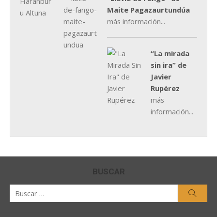
Maite Pagazaurtundúa
más información...
“La mirada
sin ira” de
Javier
Rupérez
más
información...
BUSCAR
Buscar
Busca
por: