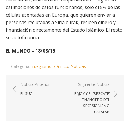
estimaciones de estos funcionarios, sólo el 5% de las
células asentadas en Europa, que quieren enviar a
personas reclutadas a Siria e Irak, reciben dinero y
financiación directamente del Estado Islámico. El resto,
se autofinancia.
EL MUNDO – 18/08/15
Categoría:
Integrismo islámico
,
Noticias
Navegación
Noticia Anterior
Siguiente Noticia
de
EL SUC
RAJOY Y EL ‘RESCATE’
entradas
FINANCIERO DEL
SECESIONISMO
CATALÁN