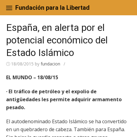
Skip
to
Fundación para la Libertad
content
España, en alerta por el
potencial económico del
Estado Islámico
18/08/2015
by
fundacion
/
EL MUNDO – 18/08/15
· El tráfico de petróleo y el expolio de
antigüedades les permite adquirir armamento
pesado.
El autodenominado Estado Islámico se ha convertido
en un quebradero de cabeza. También para España.