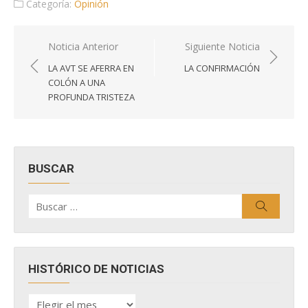
Categoría:
Opinión
Navegación
Noticia Anterior
Siguiente Noticia
de
LA AVT SE AFERRA EN
LA CONFIRMACIÓN
entradas
COLÓN A UNA
PROFUNDA TRISTEZA
BUSCAR
Buscar
Buscar
por:
HISTÓRICO DE NOTICIAS
HISTÓRICO