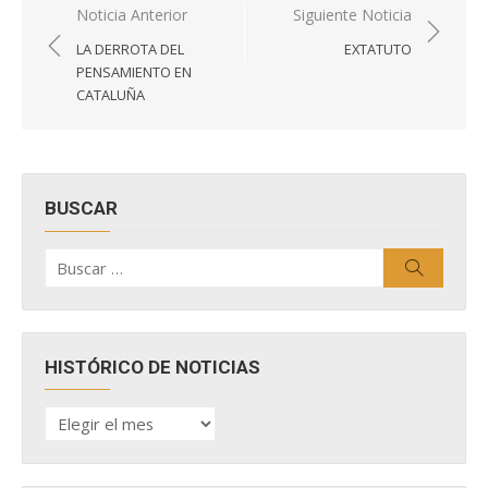
Navegación
Noticia Anterior
Siguiente Noticia
de
LA DERROTA DEL
EXTATUTO
entradas
PENSAMIENTO EN
CATALUÑA
BUSCAR
Buscar
Buscar
por:
HISTÓRICO DE NOTICIAS
HISTÓRICO
DE
NOTICIAS