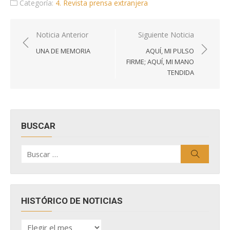
Categoría:
4. Revista prensa extranjera
Navegación
Noticia Anterior
Siguiente Noticia
de
UNA DE MEMORIA
AQUÍ, MI PULSO
entradas
FIRME; AQUÍ, MI MANO
TENDIDA
BUSCAR
Buscar
Buscar
por:
HISTÓRICO DE NOTICIAS
HISTÓRICO