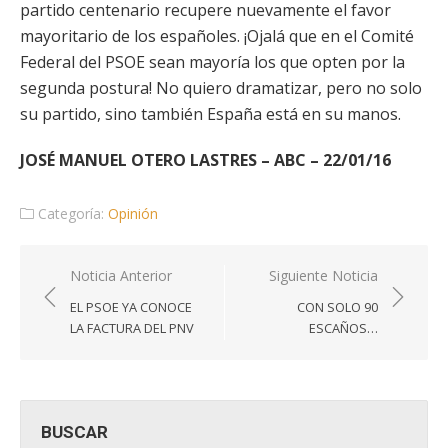
partido centenario recupere nuevamente el favor
mayoritario de los españoles. ¡Ojalá que en el Comité
Federal del PSOE sean mayoría los que opten por la
segunda postura! No quiero dramatizar, pero no solo
su partido, sino también España está en su manos.
JOSÉ MANUEL OTERO LASTRES – ABC – 22/01/16
Categoría:
Opinión
Navegación
Noticia Anterior
Siguiente Noticia
de
EL PSOE YA CONOCE
CON SOLO 90
entradas
LA FACTURA DEL PNV
ESCAÑOS…
BUSCAR