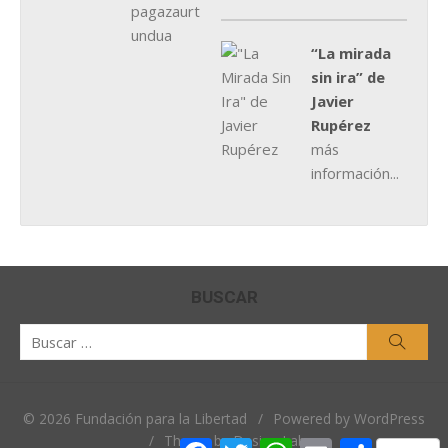
“La mirada
sin ira” de
Javier
Rupérez
más
información...
BUSCAR
Buscar
Busca
por:
© 2026 Fundación para la Libertad
/
Powered by WordPress
/
Theme by Design Lab
Facebook
Twitter
WhatsApp
Email
Comparti