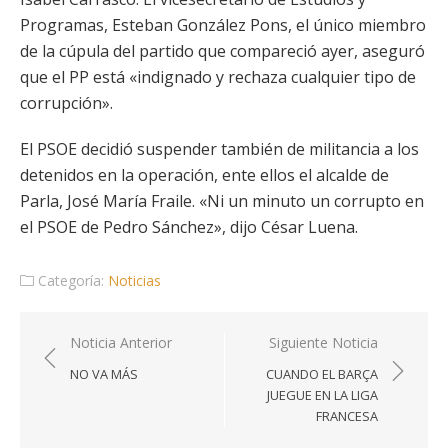
Programas, Esteban González Pons, el único miembro
de la cúpula del partido que compareció ayer, aseguró
que el PP está «indignado y rechaza cualquier tipo de
corrupción».
El PSOE decidió suspender también de militancia a los
detenidos en la operación, ente ellos el alcalde de
Parla, José María Fraile. «Ni un minuto un corrupto en
el PSOE de Pedro Sánchez», dijo César Luena.
Categoría:
Noticias
Navegación
Noticia Anterior
Siguiente Noticia
de
NO VA MÁS
CUANDO EL BARÇA
entradas
JUEGUE EN LA LIGA
FRANCESA