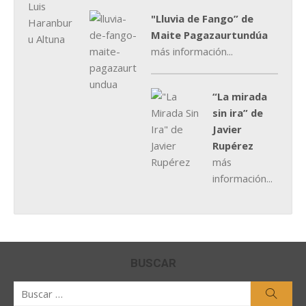
"Lluvia de Fango” de
Maite Pagazaurtundúa
más información...
“La mirada
sin ira” de
Javier
Rupérez
más
información...
BUSCAR
Buscar
Busca
por: