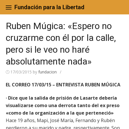
Skip
to
Fundación para la Libertad
content
Ruben Múgica: «Espero no
cruzarme con él por la calle,
pero si le veo no haré
absolutamente nada»
17/03/2015
by
fundacion
/
EL CORREO 17/03/15 – ENTREVISTA RUBEN MÚGICA
· Dice que la salida de prisión de Lasarte debería
visualizarse como una derrota tanto del ex preso
«como de la organización a la que perteneció»
Hace 19 años, Mapi, José María, Fernando y Rubén
perdieron a su marido y padre, respectivamente. Son