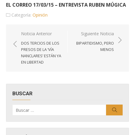
EL CORREO 17/03/15 – ENTREVISTA RUBEN MÚGICA
Categoría:
Opinión
Navegación
Noticia Anterior
Siguiente Noticia
de
DOS TERCIOS DE LOS
BIPARTIDISMO, PERO
entradas
PRESOS DE LA ‘VÍA
MENOS
NANCLARES’ ESTÁN YA
EN LIBERTAD
BUSCAR
Buscar
Buscar
por: