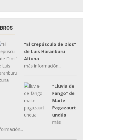
IBROS
"El Crepúsculo de Dios"
de Luis Haranburu
Altuna
más información...
"Lluvia de
Fango” de
Maite
Pagazaurt
undúa
más
formación...