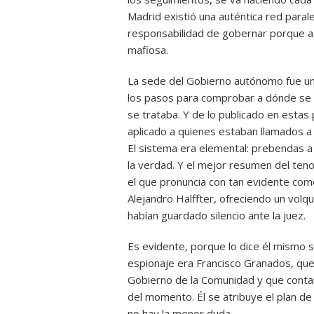
Madrid existió una auténtica red paral
responsabilidad de gobernar porque a
mafiosa.
La sede del Gobierno autónomo fue un 
los pasos para comprobar a dónde se d
se trataba. Y de lo publicado en esta
aplicado a quienes estaban llamados a 
El sistema era elemental: prebendas a c
la verdad. Y el mejor resumen del teno
el que pronuncia con tan evidente como
Alejandro Halffter, ofreciendo un vol
habían guardado silencio ante la juez.
Es evidente, porque lo dice él mismo s
espionaje era Francisco Granados, qu
Gobierno de la Comunidad y que conta
del momento. Él se atribuye el plan de 
no hay la menor duda.