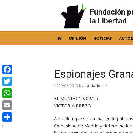
Skip
to
Fundación p
content
la Libertad
OPINIÓN
NOTICIAS
AUTOR
Espionajes Gran
Facebook
19/02/2015
by
fundacion
/
Twitter
EL MUNDO 19/02/15
WhatsApp
VICTORIA PREGO
Email
A medida que se van haciendo públicas
Comunidad de Madrid y determinados té
Compartir
los seguimientos, se va haciendo cad