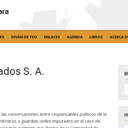
ara
ES
DIVÁN DE TEO
ENLACES
AGENDA
LIBROS
ACERCA D
ados S. A.
B
B
po
 las conversaciones entre responsables políticos de la
H
cnicos o guardias civiles imputados en el caso de
H
a vez más evidente que dentro de la Comunidad de