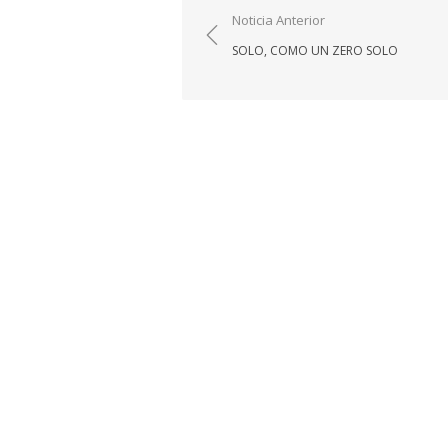
Navegación
Noticia Anterior
de
SOLO, COMO UN ZERO SOLO
entradas