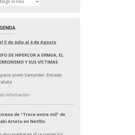
E
OTICIAS
GENDA
el 5 de Julio al 4 de Agosto
XPO DE HIPERCOR A ERMUA, EL
ERRORISMO Y SUS VÍCTIMAS
spacio Joven Santander. Entrada
atuita
ás información
streno de "Trece entre mil" de
ñaki Arteta en Netflix.
n documental en él se narran los