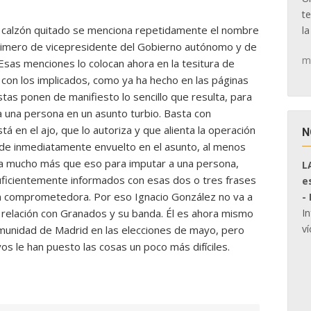
t
a calzón quitado se menciona repetidamente el nombre
la
primero de vicepresidente del Gobierno autónomo y de
m
sas menciones lo colocan ahora en la tesitura de
 con los implicados, como ya ha hecho en las páginas
as ponen de manifiesto lo sencillo que resulta, para
 a una persona en un asunto turbio. Basta con
 en el ajo, que lo autoriza y que alienta la operación
N
ede inmediatamente envuelto en el asunto, al menos
sita mucho más que eso para imputar a una persona,
L
uficientemente informados con esas dos o tres frases
e
n comprometedora. Por eso Ignacio González no va a
-
I
u relación con Granados y su banda. Él es ahora mismo
ví
munidad de Madrid en las elecciones de mayo, pero
s le han puesto las cosas un poco más difíciles.